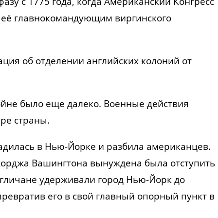
азу с 1775 года, когда Американский Конгресс
л её главнокомандующим виргинского
ация об отделении английских колоний от
ойне было еще далеко. Военные действия
ре страны.
садилась в Нью-Йорке и разбила американцев.
жорджа Вашингтона вынуждена была отступить
гличане удерживали город Нью-Йорк до
превратив его в свой главный опорный пункт в