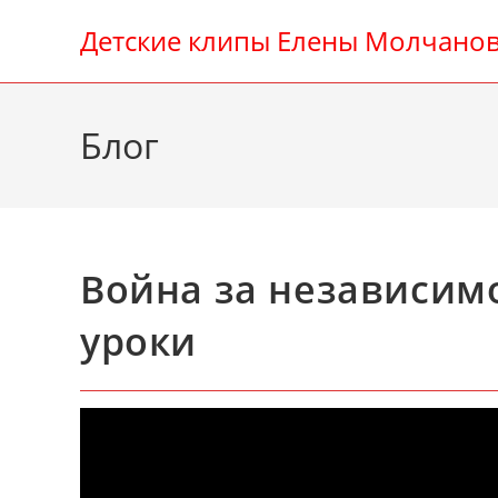
Перейти
Детские клипы Елены Молчано
к
содержимому
Блог
Война за независи
уроки