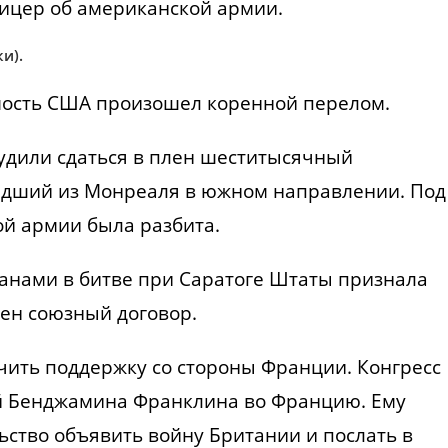
фицер об американской армии.
и).
имость США произошел коренной перелом.
удили сдаться в плен шеститысячный
едший из Монреаля в южном направлении. Под
ой армии была разбита.
анами в битве при Саратоге Штаты признала
ен союзный договор.
чить поддержку со стороны Франции. Конгресс
й Бенджамина Франклина во Францию. Ему
ьство объявить войну Британии и послать в