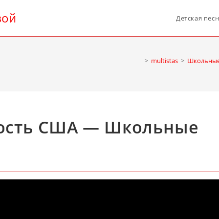
вой
Детская пес
>
multistas
>
Школьные
мость США — Школьные