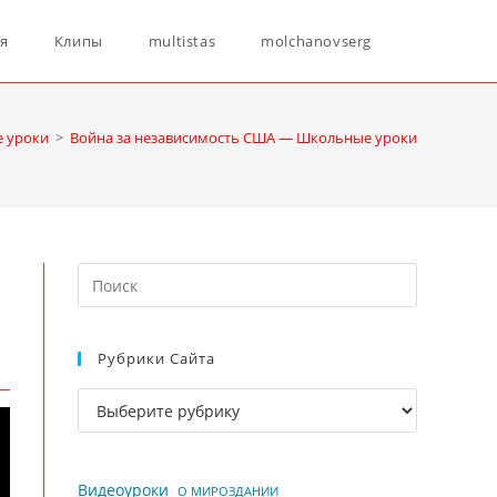
Переключ
ня
Клипы
multistas
molchanovserg
поиск
 уроки
>
Война за независимость США — Школьные уроки
по
Нажмите
веб-
клавишу
Escape,
Рубрики Сайта
чтобы
сайту
закрыть
Рубрики
панель
сайта
поиска.
Видеоуроки
О МИРОЗДАНИИ