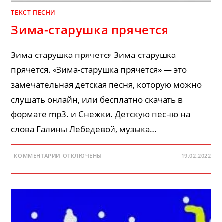
ТЕКСТ ПЕСНИ
Зима-старушка прячется
Зима-старушка прячется Зима-старушка
прячется. «Зима-старушка прячется» — это
замечательная детская песня, которую можно
слушать онлайн, или бесплатно скачать в
формате mp3. и Снежки. Детскую песню на
слова Галины Лебедевой, музыка…
К
КОММЕНТАРИИ
ОТКЛЮЧЕНЫ
19.02.2022
ЗАПИСИ
ЗИМА-
СТАРУШКА
ПРЯЧЕТСЯ