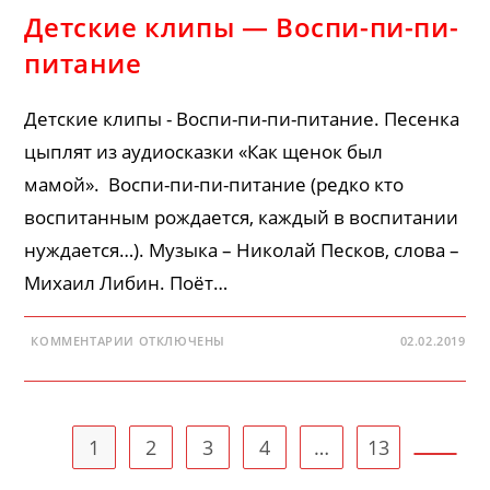
Детские клипы — Воспи-пи-пи-
питание
Детские клипы - Воспи-пи-пи-питание. Песенка
цыплят из аудиосказки «Как щенок был
мамой». Воспи-пи-пи-питание (редко кто
воспитанным рождается, каждый в воспитании
нуждается…). Музыка – Николай Песков, слова –
Михаил Либин. Поёт…
К
КОММЕНТАРИИ
ОТКЛЮЧЕНЫ
02.02.2019
ЗАПИСИ
ДЕТСКИЕ
КЛИПЫ
—
ВОСПИ-
ПИ-
ПИ-
1
2
3
4
…
13
ПИТАНИЕ
Перейт