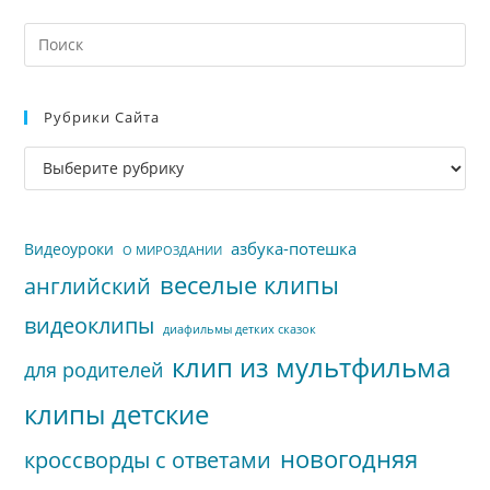
На
кл
Esc
Рубрики Сайта
чт
за
Рубрики
па
сайта
пои
азбука-потешка
Видеоуроки
О МИРОЗДАНИИ
веселые клипы
английский
видеоклипы
диафильмы детких сказок
клип из мультфильма
для родителей
клипы детские
новогодняя
кроссворды с ответами