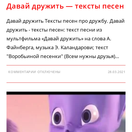
Давай дружить — тексты песен
Давай дружить Тексты песен про дружбу. Давай
дружить - тексты песен: текст песни из
мультфильма «Давай дружить» на слова А.
Файнберга, музыка Э. Каландарови; текст
"Воробьиной песенки" (Всем нужны друзья)…
К
КОММЕНТАРИИ
ОТКЛЮЧЕНЫ
28.03.2021
ЗАПИСИ
ДАВАЙ
ДРУЖИТЬ
—
ТЕКСТЫ
ПЕСЕН