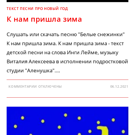
ТЕКСТ ПЕСНИ ПРО НОВЫЙ ГОД
К нам пришла зима
Слушать или скачать песню "Белые снежинки"
К нам пришла зима. К нам пришла зима - текст
детской песни на слова Инги Лейме, музыку
Виталия Алексеева в исполнении подростковой
студии "Аленушка".…
К
КОММЕНТАРИИ
ОТКЛЮЧЕНЫ
06.12.2021
ЗАПИСИ
К
НАМ
ПРИШЛА
ЗИМА