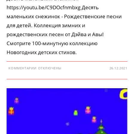
https://youtu.be/C9DOcfnmbxg Десять
маленьких снежинок - Рождественские песни
для детей. Коллекция зимних и
рождественских песен от Дэйва и Авы!
Смотрите 100-минутную коллекцию
Новогодних детских стихов.
К
КОММЕНТАРИИ
ОТКЛЮЧЕНЫ
26.12.2021
ЗАПИСИ
ДЕСЯТЬ
МАЛЕНЬКИХ
СНЕЖИНОК