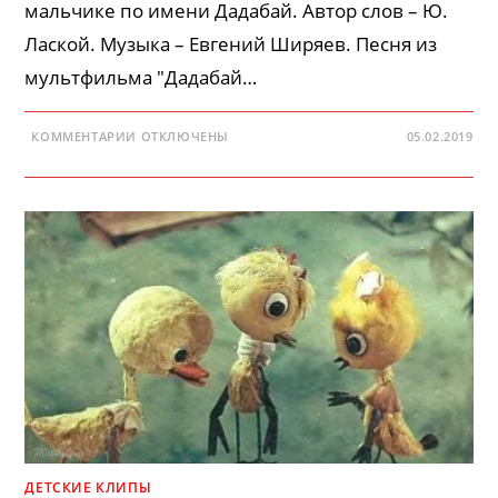
мальчике по имени Дадабай. Автор слов – Ю.
Лаской. Музыка – Евгений Ширяев. Песня из
мультфильма "Дадабай…
К
КОММЕНТАРИИ
ОТКЛЮЧЕНЫ
05.02.2019
ЗАПИСИ
ДЕТСКИЕ
ПЕСНИ
—
ДАДАБАЙ-
ЛЕНТЯЙ
ДЕТСКИЕ КЛИПЫ