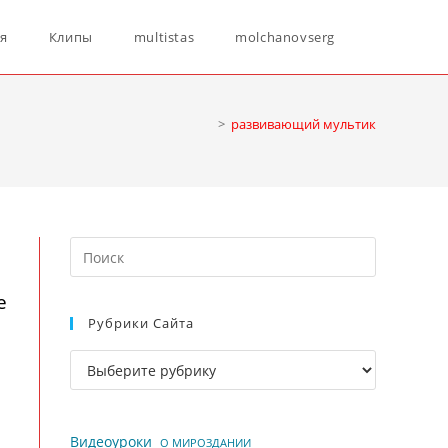
Переключ
ня
Клипы
multistas
molchanovserg
поиск
>
развивающий мультик
по
Нажмите
веб-
клавишу
е
Escape,
Рубрики Сайта
чтобы
сайту
закрыть
Рубрики
панель
сайта
поиска.
Видеоуроки
О МИРОЗДАНИИ