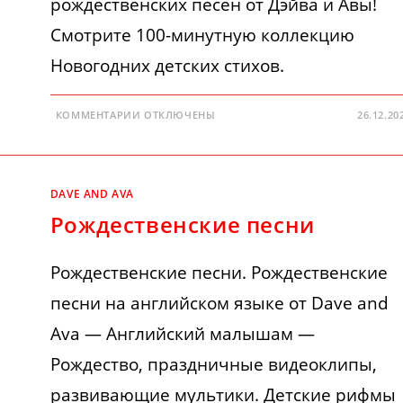
рождественских песен от Дэйва и Авы!
Смотрите 100-минутную коллекцию
Новогодних детских стихов.
К
КОММЕНТАРИИ
ОТКЛЮЧЕНЫ
26.12.20
ЗАПИСИ
ДЕСЯТЬ
МАЛЕНЬКИХ
СНЕЖИНОК
DAVE AND AVA
Рождественские песни
Рождественские песни. Рождественские
песни на английском языке от Dave and
Ava — Английский малышам —
Рождество, праздничные видеоклипы,
развивающие мультики. Детские рифмы