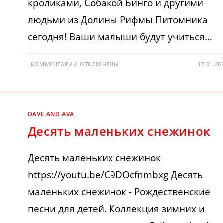
кроликами, Собакой Бинго и другими
людьми из Долины Рифмы Питомника
сегодня! Ваши малыши будут учиться…
К
КОММЕНТАРИИ
ОТКЛЮЧЕНЫ
17.01.20
ЗАПИСИ
WHEELS
ON
THE
BUS
DAVE AND AVA
Десять маленьких снежинок
Десять маленьких снежинок
https://youtu.be/C9DOcfnmbxg Десять
маленьких снежинок - Рождественские
песни для детей. Коллекция зимних и