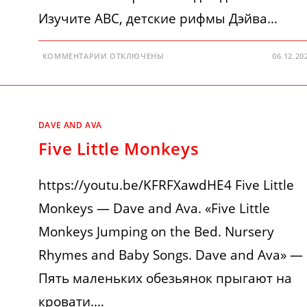
Изучите ABC, детские рифмы Дэйва…
К
КОММЕНТАРИИ
ОТКЛЮЧЕНЫ
06.12.20
ЗАПИСИ
ABC
SONG
AND
PHONICS
DAVE AND AVA
Five Little Monkeys
https://youtu.be/KFRFXawdHE4 Five Little
Monkeys — Dave and Ava. «Five Little
Monkeys Jumping on the Bed. Nursery
Rhymes and Baby Songs. Dave and Ava» —
Пять маленьких обезьянок прыгают на
кровати.…