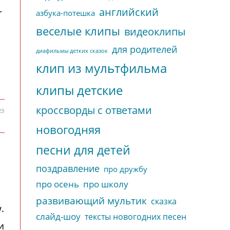
английский
r
азбука-потешка
веселые клипы
видеоклипы
для родителей
диафильмы детких сказок
клип из мультфильма
клипы детские
кроссворды с ответами
23
новогодняя
песни для детей
поздравление
про дружбу
про осень
про школу
развивающий мультик
сказка
.
слайд-шоу
тексты новогодних песен
и