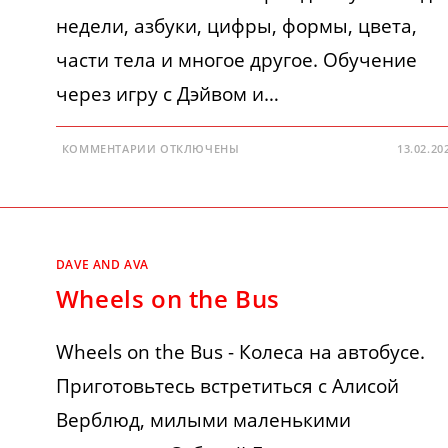
недели, азбуки, цифры, формы, цвета,
части тела и многое другое. Обучение
через игру с Дэйвом и…
К
КОММЕНТАРИИ
ОТКЛЮЧЕНЫ
13.02.20
ЗАПИСИ
LOLA
THE
COW
DAVE AND AVA
Wheels on the Bus
Wheels on the Bus - Колеса на автобусе.
Приготовьтесь встретиться с Алисой
Верблюд, милыми маленькими