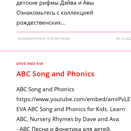
детские рифмы Дэйва и Авы
Ознакомьтесь с коллекцией
рождественских…
К
КОММЕНТАРИИ
ОТКЛЮЧЕНЫ
08.12.20
ЗАПИСИ
ON
CHRISTMAS
DAY
DAVE AND AVA
ABC Song and Phonics
ABC Song and Phonics
https://www.youtube.com/embed/amtPvLE
EVA ABC Song and Phonics for Kids. Learn
ABC, Nursery Rhymes by Dave and Ava
- ABC Песни и фонетика для детей.