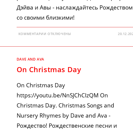
Дэйва и Авы - наслаждайтесь Рождеством
со своими близкими!
К
КОММЕНТАРИИ
ОТКЛЮЧЕНЫ
20.12.20
ЗАПИСИ
РОЖДЕСТВЕНСКИЕ
ПЕСНИ
DAVE AND AVA
On Christmas Day
On Christmas Day
https://youtu.be/NnSJChCIzQM On
Christmas Day. Christmas Songs and
Nursery Rhymes by Dave and Ava -
Рождество! Рождественские песни и