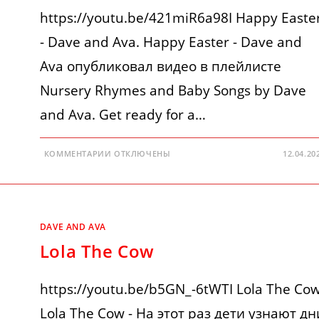
https://youtu.be/421miR6a98I Happy Easte
- Dave and Ava. Happy Easter - Dave and
Ava опубликовал видео в плейлисте
Nursery Rhymes and Baby Songs by Dave
and Ava. Get ready for a…
К
КОММЕНТАРИИ
ОТКЛЮЧЕНЫ
12.04.20
ЗАПИСИ
HAPPY
EASTER
—
DAVE
AND
AVA
DAVE AND AVA
Lola The Cow
https://youtu.be/b5GN_-6tWTI Lola The Cow
Lola The Cow - На этот раз дети узнают дн