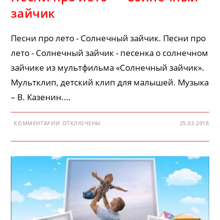
зайчик
Песни про лето - Солнечный зайчик. Песни про
лето - Солнечный зайчик - песенка о солнечном
зайчике из мультфильма «Солнечный зайчик».
Мультклип, детский клип для малышей. Музыка
– В. Казенин.…
К
КОММЕНТАРИИ
ОТКЛЮЧЕНЫ
25.03.2018
ЗАПИСИ
ПЕСНИ
ПРО
ЛЕТО
—
СОЛНЕЧНЫЙ
ЗАЙЧИК