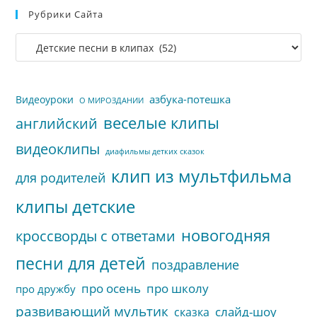
Рубрики Сайта
чт
за
Рубрики
па
сайта
пои
азбука-потешка
Видеоуроки
О МИРОЗДАНИИ
веселые клипы
английский
видеоклипы
диафильмы детких сказок
клип из мультфильма
для родителей
клипы детские
новогодняя
кроссворды с ответами
песни для детей
поздравление
про осень
про школу
про дружбу
развивающий мультик
слайд-шоу
сказка