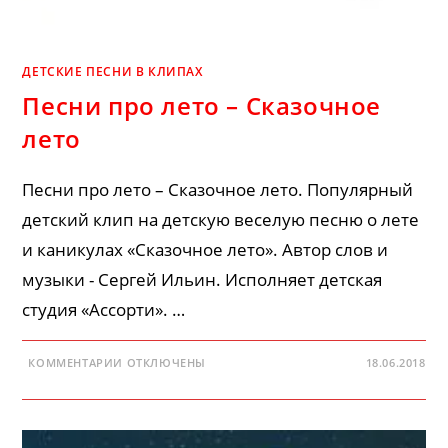
ДЕТСКИЕ ПЕСНИ В КЛИПАХ
Песни про лето – Сказочное
лето
Песни про лето – Сказочное лето. Популярный
детский клип на детскую веселую песню о лете
и каникулах «Сказочное лето». Автор слов и
музыки - Сергей Ильин. Исполняет детская
студия «Ассорти». …
К
КОММЕНТАРИИ
ОТКЛЮЧЕНЫ
18.06.2018
ЗАПИСИ
ПЕСНИ
ПРО
ЛЕТО
–
СКАЗОЧНОЕ