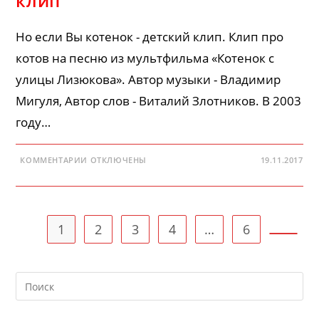
клип
Но если Вы котенок - детский клип. Клип про
котов на песню из мультфильма «Котенок с
улицы Лизюкова». Автор музыки - Владимир
Мигуля, Автор слов - Виталий Злотников. В 2003
году…
К
КОММЕНТАРИИ
ОТКЛЮЧЕНЫ
19.11.2017
ЗАПИСИ
НО
ЕСЛИ
ВЫ
КОТЕНОК
—
ДЕТСКИЙ
1
2
3
4
…
6
КЛИП
Перейт
На
кл
Esc