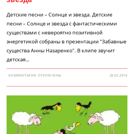
Детские песни – Солнце и звезда. Детские
песни – Солнце и звезда с фантастическими
существами с невероятно позитивной
энергетикой собраны в презентации "Забавные
существа Анны Назаренко". В клипе звучит
детская…
К
КОММЕНТАРИИ
ОТКЛЮЧЕНЫ
28.05.2018
ЗАПИСИ
ДЕТСКИЕ
ПЕСНИ
–
СОЛНЦЕ
И
ЗВЕЗДА