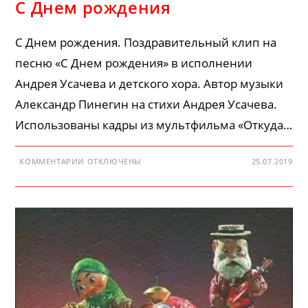
С Днем рождения
С Днем рождения. Поздравительный клип на
песню «С Днем рождения» в исполнении
Андрея Усачева и детского хора. Автор музыки
Александр Пинегин на стихи Андрея Усачева.
Использованы кадры из мультфильма «Откуда…
К
КОММЕНТАРИИ
ОТКЛЮЧЕНЫ
25.07.2019
ЗАПИСИ
С
ДНЕМ
РОЖДЕНИЯ