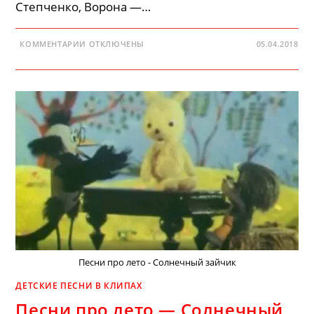
Степченко, Ворона —…
К
КОММЕНТАРИИ
ОТКЛЮЧЕНЫ
05.04.2018
ЗАПИСИ
НЕ
ГОРЮЙ
–
ПЕСЕНКА
КУДРЯВОГО
ЁЖИКА
Песни про лето - Солнечный зайчик
ДЕТСКИЕ ПЕСНИ В КЛИПАХ
Песни про лето — Солнечный