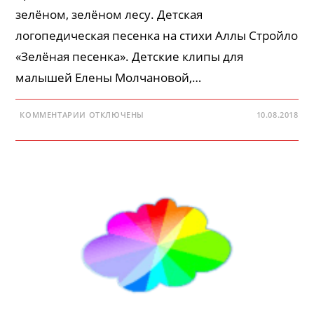
зелёном, зелёном лесу. Детская
логопедическая песенка на стихи Аллы Стройло
«Зелёная песенка». Детские клипы для
малышей Елены Молчановой,…
К
КОММЕНТАРИИ
ОТКЛЮЧЕНЫ
10.08.2018
ЗАПИСИ
ДЕТСКИЕ
ПЕСНИ
—
ЗЕЛЁНАЯ
ПЕСЕНКА