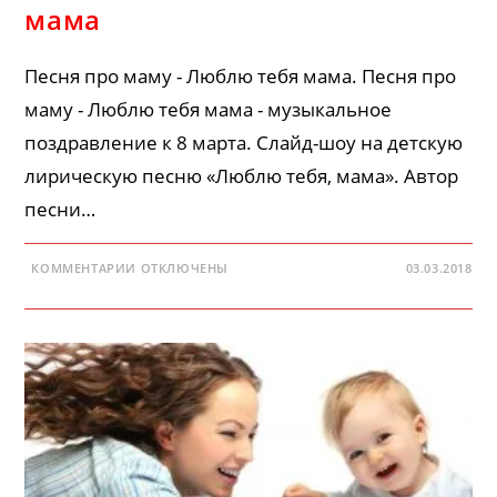
мама
Песня про маму - Люблю тебя мама. Песня про
маму - Люблю тебя мама - музыкальное
поздравление к 8 марта. Слайд-шоу на детскую
лирическую песню «Люблю тебя, мама». Автор
песни…
К
КОММЕНТАРИИ
ОТКЛЮЧЕНЫ
03.03.2018
ЗАПИСИ
ПЕСНЯ
ПРО
МАМУ
—
ЛЮБЛЮ
ТЕБЯ
МАМА