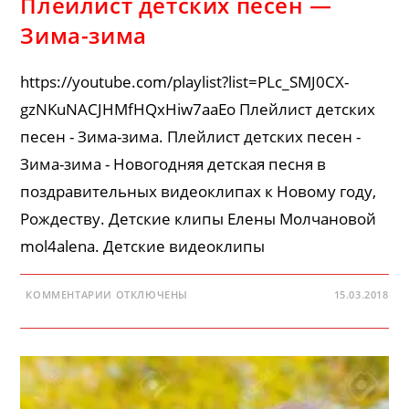
Плейлист детских песен —
Зима-зима
https://youtube.com/playlist?list=PLc_SMJ0CX-
gzNKuNACJHMfHQxHiw7aaEo Плейлист детских
песен - Зима-зима. Плейлист детских песен -
Зима-зима - Новогодняя детская песня в
поздравительных видеоклипах к Новому году,
Рождеству. Детские клипы Елены Молчановой
mol4alena. Детские видеоклипы
К
КОММЕНТАРИИ
ОТКЛЮЧЕНЫ
15.03.2018
ЗАПИСИ
ПЛЕЙЛИСТ
ДЕТСКИХ
ПЕСЕН
—
ЗИМА-
ЗИМА