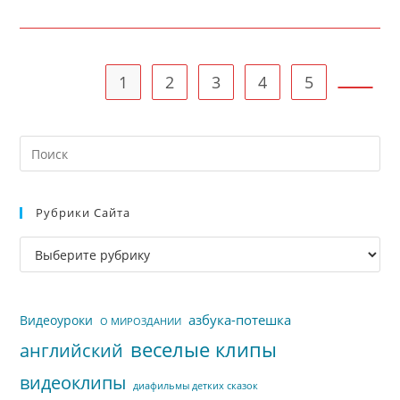
ЗАПИСИ
ПЕСНЯ
ПРО
МАМУ
—
МАМИНЫ
ГЛАЗА
1
2
3
4
5
Перейт
На
кл
Esc
Рубрики Сайта
чт
за
Рубрики
па
сайта
пои
азбука-потешка
Видеоуроки
О МИРОЗДАНИИ
веселые клипы
английский
видеоклипы
диафильмы детких сказок