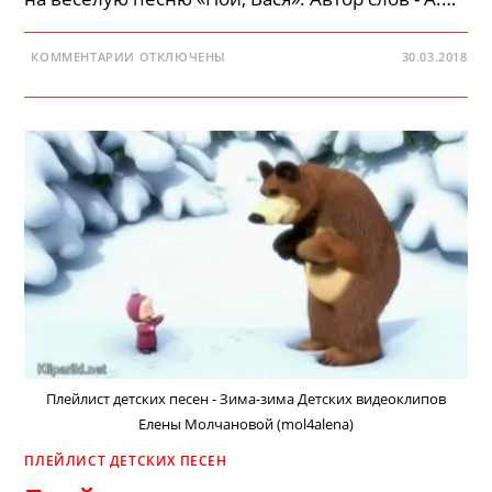
К
КОММЕНТАРИИ
ОТКЛЮЧЕНЫ
30.03.2018
ЗАПИСИ
ВЕСЕЛЫЕ
ПЕСНИ
—
ПОЙ
ВАСЯ
Плейлист детских песен - Зима-зима Детских видеоклипов
Елены Молчановой (mol4alena)
ПЛЕЙЛИСТ ДЕТСКИХ ПЕСЕН