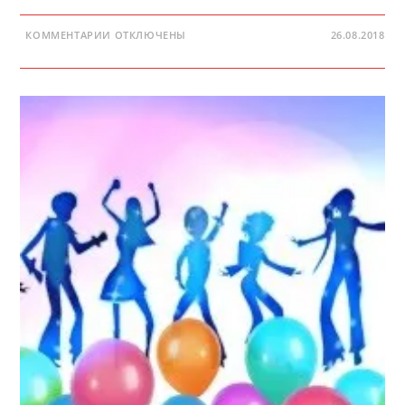
К
КОММЕНТАРИИ
ОТКЛЮЧЕНЫ
26.08.2018
ЗАПИСИ
ЭТО
ДЕНЬ
РОЖДЕНИЯ
—
ДЕТСКАЯ
ПЕСНЯ