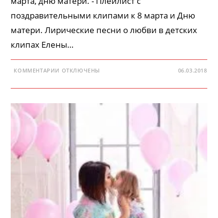
марта, дню матери. - Плейлист с
поздравительными клипами к 8 марта и Дню
матери. Лирические песни о любви в детских
клипах Елены…
К
КОММЕНТАРИИ
ОТКЛЮЧЕНЫ
06.03.2018
ЗАПИСИ
ПЕСНИ
О
ЛЮБВИ
—
КРАСИВОЕ
ПОЗДРАВЛЕНИЕ
К
8
МАРТА,
ДНЮ
МАТЕРИ