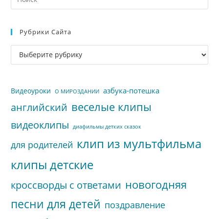
кл
Esc
Рубрики Сайта
чт
за
Рубрики
па
сайта
пои
азбука-потешка
Видеоуроки
О МИРОЗДАНИИ
веселые клипы
английский
видеоклипы
диафильмы детких сказок
клип из мультфильма
для родителей
клипы детские
новогодняя
кроссворды с ответами
песни для детей
поздравление