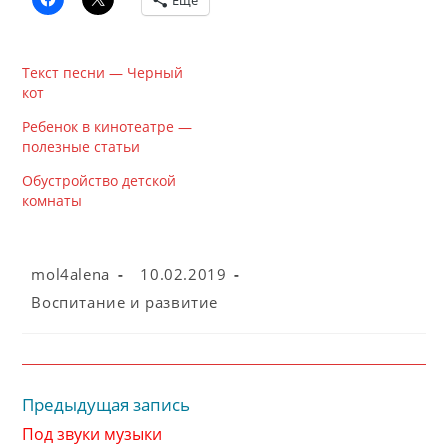
Ещё
Текст песни — Черный
кот
Ребенок в кинотеатре —
полезные статьи
Обустройство детской
комнаты
Автор
Запись
mol4alena
10.02.2019
записи:
опубликована:
Рубрика
Воспитание и развитие
записи:
Предыдущая запись
Читать
далее
Под звуки музыки
статьи