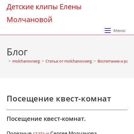
Перейти
Детские клипы Елены
к
Молчановой
содержимому
Меню
Блог
>
molchanovserg
>
Cтатьи от molchanovserg
>
Воспитание и разв
Посещение квест-комнат
Посещение квест-комнат.
Полезные
статьи
Сергея Молчанова.