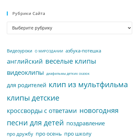
Esc
Рубрики Сайта
чт
за
Рубрики
па
сайта
пои
азбука-потешка
Видеоуроки
О МИРОЗДАНИИ
веселые клипы
английский
видеоклипы
диафильмы детких сказок
клип из мультфильма
для родителей
клипы детские
новогодняя
кроссворды с ответами
песни для детей
поздравление
про осень
про школу
про дружбу