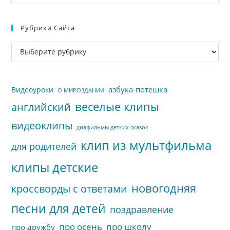
кл
Esc
Рубрики Сайта
чт
за
Рубрики
па
сайта
пои
азбука-потешка
Видеоуроки
О МИРОЗДАНИИ
веселые клипы
английский
видеоклипы
диафильмы детких сказок
клип из мультфильма
для родителей
клипы детские
новогодняя
кроссворды с ответами
песни для детей
поздравление
про осень
про школу
про дружбу