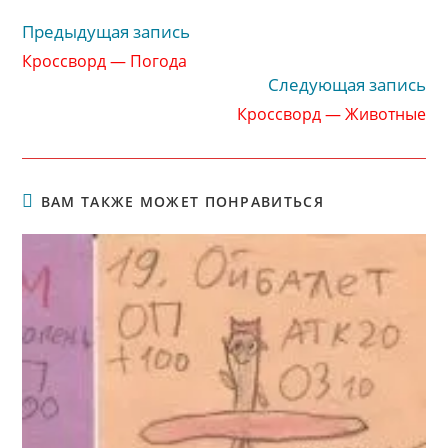
Предыдущая запись
Читать
далее
Кроссворд — Погода
статьи
Следующая запись
Кроссворд — Животные
ВАМ ТАКЖЕ МОЖЕТ ПОНРАВИТЬСЯ