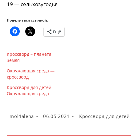
19 — сельхозугодья
Поделиться ссылкой:
Ещё
Кроссворд – планета
Земля
Окружающая среда —
кроссворд
Кроссворд для детей –
Окружающая среда
Автор
Запись
Рубрика
mol4alena
06.05.2021
Кроссворд для детей
записи:
опубликована:
записи: