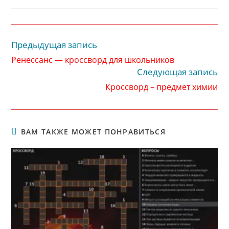
записи:
опубликована:
записи:
Предыдущая запись
Читать
далее
Ренессанс — кроссворд для школьников
статьи
Следующая запись
Кроссворд – предмет химии
ВАМ ТАКЖЕ МОЖЕТ ПОНРАВИТЬСЯ