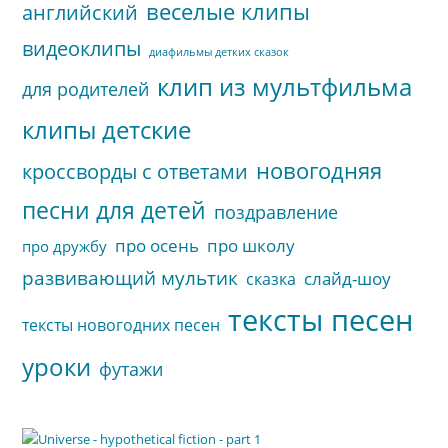
веселые клипы
английский
видеоклипы
диафильмы детких сказок
клип из мультфильма
для родителей
клипы детские
новогодняя
кроссворды с ответами
песни для детей
поздравление
про осень
про школу
про дружбу
развивающий мультик
слайд-шоу
сказка
тексты песен
тексты новогодних песен
уроки
футажи