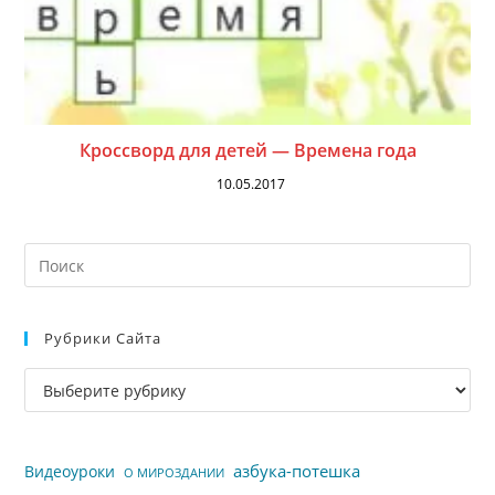
Кроссворд для детей — Времена года
10.05.2017
На
кл
Esc
Рубрики Сайта
чт
за
Рубрики
па
сайта
пои
азбука-потешка
Видеоуроки
О МИРОЗДАНИИ