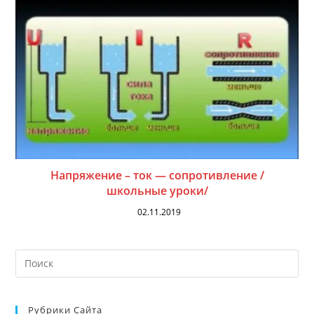
Напряжение – ток — сопротивление /
школьные уроки/
02.11.2019
На
кл
Esc
Рубрики Сайта
чт