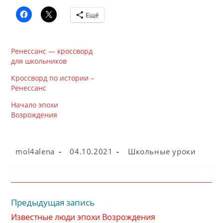
Ещё
Ренессанс — кроссворд
для школьников
Кроссворд по истории –
Ренессанс
Начало эпохи
Возрождения
Автор
Запись
Рубрика
mol4alena
04.10.2021
Школьные уроки
записи:
опубликована:
записи:
Предыдущая запись
Читать
далее
Известные люди эпохи Возрождения
статьи