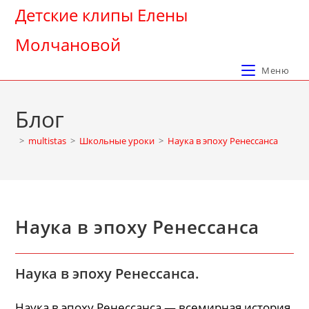
Перейти
Детские клипы Елены
к
Молчановой
содержимому
Меню
Блог
>
multistas
>
Школьные уроки
>
Наука в эпоху Ренессанса
Наука в эпоху Ренессанса
Наука в эпоху Ренессанса.
Наука в эпоху Ренессанса — всемирная история