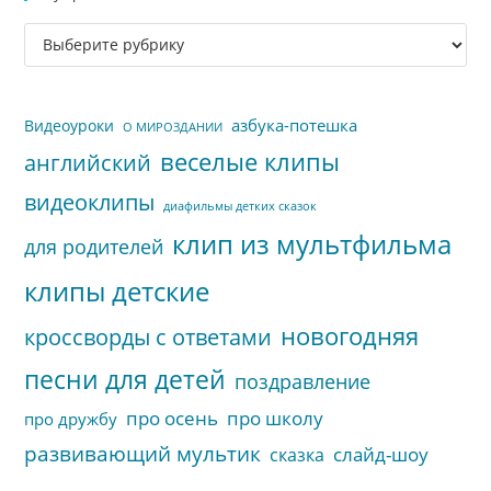
за
Рубрики
па
сайта
пои
азбука-потешка
Видеоуроки
О МИРОЗДАНИИ
веселые клипы
английский
видеоклипы
диафильмы детких сказок
клип из мультфильма
для родителей
клипы детские
новогодняя
кроссворды с ответами
песни для детей
поздравление
про осень
про школу
про дружбу
развивающий мультик
слайд-шоу
сказка