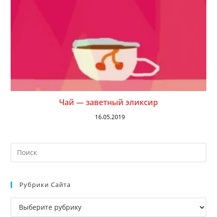
Чай — заветный эликсир
16.05.2019
На
кл
Esc
Рубрики Сайта
чт
за
Рубрики
па
сайта