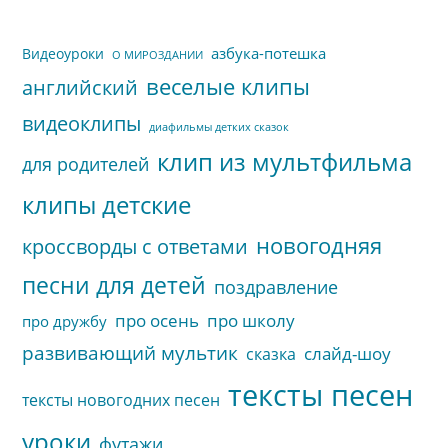
пои
азбука-потешка
Видеоуроки
О МИРОЗДАНИИ
веселые клипы
английский
видеоклипы
диафильмы детких сказок
клип из мультфильма
для родителей
клипы детские
новогодняя
кроссворды с ответами
песни для детей
поздравление
про осень
про школу
про дружбу
развивающий мультик
слайд-шоу
сказка
тексты песен
тексты новогодних песен
уроки
футажи