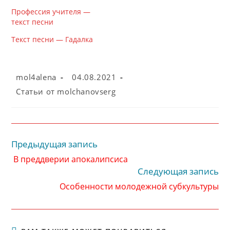
Профессия учителя —
текст песни
Текст песни — Гадалка
Автор
Запись
mol4alena
04.08.2021
записи:
опубликована:
Рубрика
Cтатьи от molchanovserg
записи:
Предыдущая запись
Читать
далее
В преддверии апокалипсиса
статьи
Следующая запись
Особенности молодежной субкультуры