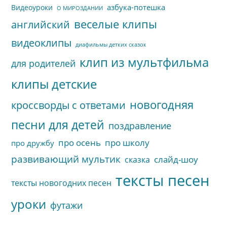
азбука-потешка
Видеоуроки
О МИРОЗДАНИИ
веселые клипы
английский
видеоклипы
диафильмы детких сказок
клип из мультфильма
для родителей
клипы детские
новогодняя
кроссворды с ответами
песни для детей
поздравление
про осень
про школу
про дружбу
развивающий мультик
слайд-шоу
сказка
тексты песен
тексты новогодних песен
уроки
футажи