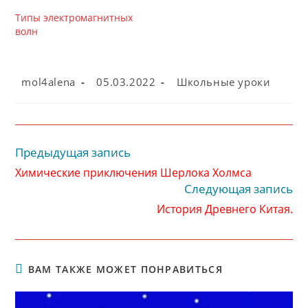
Типы электромагнитных
волн
Автор
Запись
Рубрика
mol4alena
05.03.2022
Школьные уроки
записи:
опубликована:
записи:
Предыдущая запись
Читать
далее
Химические приключения Шерлока Холмса
статьи
Следующая запись
История Древнего Китая.
ВАМ ТАКЖЕ МОЖЕТ ПОНРАВИТЬСЯ