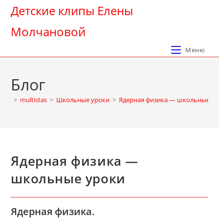
Перейти
Детские клипы Елены
к
Молчановой
содержимому
Меню
Блог
>
multistas
>
Школьные уроки
>
Ядерная физика — школьные у
Ядерная физика —
школьные уроки
Ядерная физика.