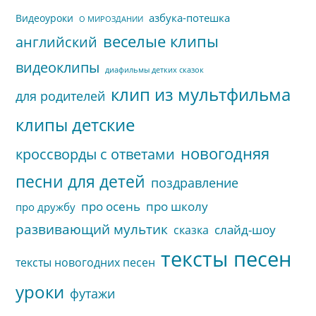
азбука-потешка
Видеоуроки
О МИРОЗДАНИИ
веселые клипы
английский
видеоклипы
диафильмы детких сказок
клип из мультфильма
для родителей
клипы детские
новогодняя
кроссворды с ответами
песни для детей
поздравление
про осень
про школу
про дружбу
развивающий мультик
слайд-шоу
сказка
тексты песен
тексты новогодних песен
уроки
футажи