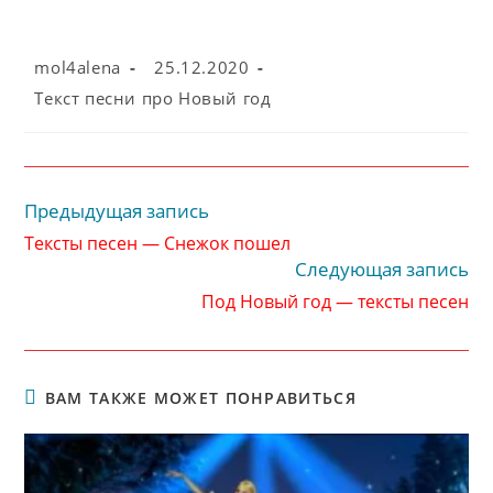
Автор
Запись
mol4alena
25.12.2020
записи:
опубликована:
Рубрика
Текст песни про Новый год
записи:
Предыдущая запись
Читать
далее
Тексты песен — Снежок пошел
статьи
Следующая запись
Под Новый год — тексты песен
ВАМ ТАКЖЕ МОЖЕТ ПОНРАВИТЬСЯ