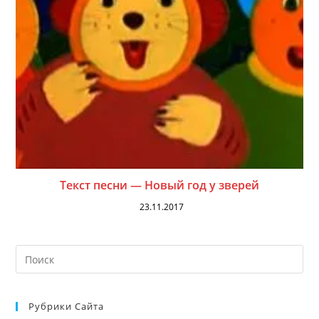
Текст песни — Новый год у зверей
23.11.2017
На
кл
Esc
Рубрики Сайта
чт