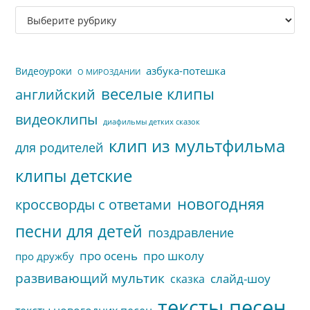
за
Рубрики
па
сайта
пои
азбука-потешка
Видеоуроки
О МИРОЗДАНИИ
веселые клипы
английский
видеоклипы
диафильмы детких сказок
клип из мультфильма
для родителей
клипы детские
новогодняя
кроссворды с ответами
песни для детей
поздравление
про осень
про школу
про дружбу
развивающий мультик
слайд-шоу
сказка
тексты песен