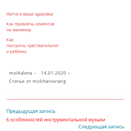
Ногти и ваше здоровье
Как привлечь клиентов
на маникюр
Как
постричь чувствительног
о ребенка
Автор
Запись
mol4alena
14.01.2020
записи:
опубликована:
Рубрика
Cтатьи от molchanovserg
записи:
Предыдущая запись
Читать
далее
6 особенностей инструментальной музыки
статьи
Следующая запись