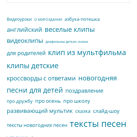
сайта
пои
азбука-потешка
Видеоуроки
О МИРОЗДАНИИ
веселые клипы
английский
видеоклипы
диафильмы детких сказок
клип из мультфильма
для родителей
клипы детские
новогодняя
кроссворды с ответами
песни для детей
поздравление
про осень
про школу
про дружбу
развивающий мультик
слайд-шоу
сказка
тексты песен
тексты новогодних песен