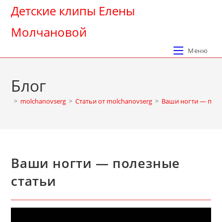
Перейти
Детские клипы Елены
к
Молчановой
содержимому
Меню
Блог
>
molchanovserg
>
Cтатьи от molchanovserg
>
Ваши ногти — поле
Ваши ногти — полезные
статьи