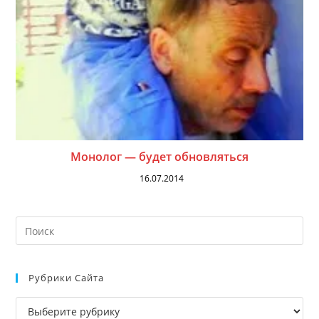
Монолог — будет обновляться
16.07.2014
На
кл
Esc
Рубрики Сайта
чт
за
Рубрики
па