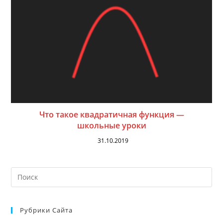
Что такое квадратичная функция —
школьные уроки
31.10.2019
На
кл
Esc
Рубрики Сайта
чт
за