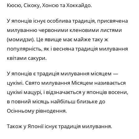
Кюсю, Сікоку, Хонсю та Хоккайдо.
У японців існує особлива традиція, присвячена
милуванню червоними кленовими листями
(момидзи). Це явище має майже таку ж
популярність, як і весняна традиція милування
квітами сакури.
У японців є традиція милування місяцем —
цукімі. Свято милування Місяцем називається
цукімі мацурі, і відзначається у японців восени,
в повний місяць найбільш близьке до
Осінньому рівнодення.
Також у Японії існує традиція милування.