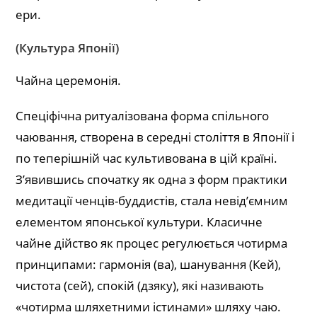
ери.
(Культура Японії)
Чайна церемонія.
Cпеціфічна ритуалізована форма спільного
чаювання, створена в середні століття в Японії і
по теперішній час культивована в цій країні.
З’явившись спочатку як одна з форм практики
медитації ченців-буддистів, стала невід’ємним
елементом японської культури. Класичне
чайне дійство як процес регулюється чотирма
принципами: гармонія (ва), шанування (Кей),
чистота (сей), спокій (дзяку), які називають
«чотирма шляхетними істинами» шляху чаю.