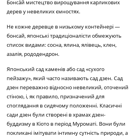
Бонса́й мистецтво вирощування карликових
дерев у невеликих ємностях.
Не кожне деревце в низькому контейнері —
бонсай, японські традиціоналісти обмежують
список видами: сосна, ялина, ялівець, клен,
азалія, рододендрон.
Японський сад каменів або сад «сухого
пейзажу», який часто називають сад дзен. Сад
дзен переважно відносно невеликий, оточений
стіною, і, як правило, призначений для
споглядання в сидячому положенні. Класичні
сади дзен були створені в храмах дзен-
буддизму в Кіото в період Муроматі. Вони були
покликані імітувати інтимну сутність природи, а