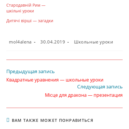
Стародавній Рим —
шкільні уроки
Дитячі вірші — загадки
Автор
Запись
Рубрика
mol4alena
30.04.2019
Школьные уроки
записи:
опубликована:
записи:
Предыдущая запись
Читать
далее
Квадратные уравнения — школьные уроки
статьи
Следующая запись
Місце для дракона — презентация
ВАМ ТАКЖЕ МОЖЕТ ПОНРАВИТЬСЯ