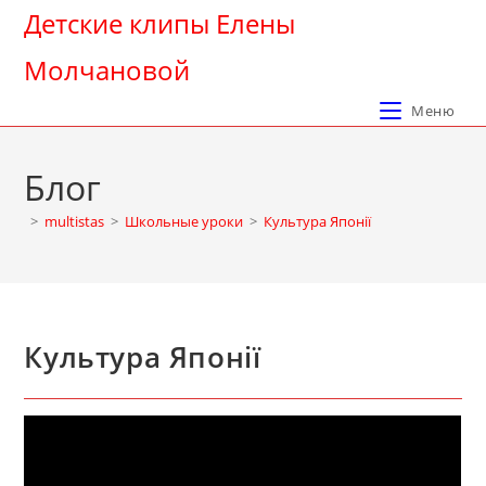
Перейти
Детские клипы Елены
к
Молчановой
содержимому
Меню
Блог
>
multistas
>
Школьные уроки
>
Культура Японії
Культура Японії