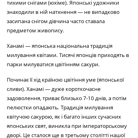
тихими снігами (юхіме). Японські удожники
знаходили в ній натхнення — не випадково
засипана снігом дівчина часто ставала
предметом живопису.
Ханамі — японська національна традиція
милування квітами. Тисячі японців приходять в
парки милуватися цвітінням сакури.
Починає її хід країною цвітіння уме (японської
сливи). Ханамі — дуже короткочасне
задоволення, триває близько 7-10 днів, а потім
пелюстки опадають. Традиція милування
квітучою сакурою, як і багато інших сучасних
японських свят, виникла при імператорському
дворі. Це сталося ще в третьому столітті нашої