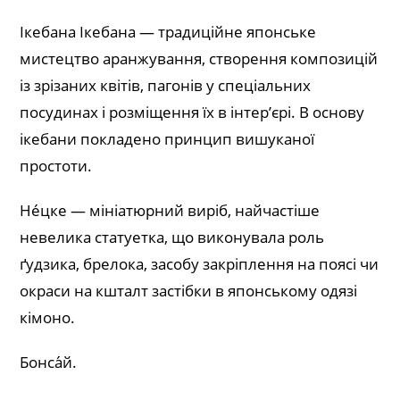
Ікебана Ікебана — традиційне японське
мистецтво аранжування, створення композицій
із зрізаних квітів, пагонів у спеціальних
посудинах і розміщення їх в інтер’єрі. В основу
ікебани покладено принцип вишуканої
простоти.
Не́цке — мініатюрний виріб, найчастіше
невелика статуетка, що виконувала роль
ґудзика, брелока, засобу закріплення на поясі чи
окраси на кшталт застібки в японському одязі
кімоно.
Бонса́й.