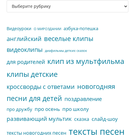
Рубрики
па
сайта
пои
азбука-потешка
Видеоуроки
О МИРОЗДАНИИ
веселые клипы
английский
видеоклипы
диафильмы детких сказок
клип из мультфильма
для родителей
клипы детские
новогодняя
кроссворды с ответами
песни для детей
поздравление
про осень
про школу
про дружбу
развивающий мультик
слайд-шоу
сказка
тексты песен
тексты новогодних песен