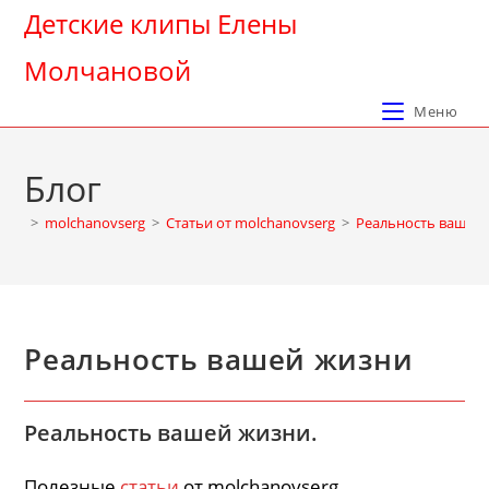
Перейти
Детские клипы Елены
к
Молчановой
содержимому
Меню
Блог
>
molchanovserg
>
Cтатьи от molchanovserg
>
Реальность вашей
Реальность вашей жизни
Реальность вашей жизни.
Полезные
статьи
от molchanovserg.