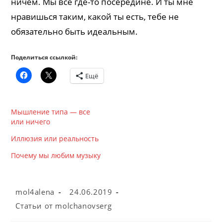
ничем. Мы все где-то посередине. И ты мне
нравишься таким, какой ты есть, тебе не
обязательно быть идеальным.
Поделиться ссылкой:
Ещё
Мышление типа — все
или ничего
Иллюзия или реальность
Почему мы любим музыку
Автор
Запись
mol4alena
24.06.2019
записи:
опубликована:
Рубрика
Cтатьи от molchanovserg
записи: