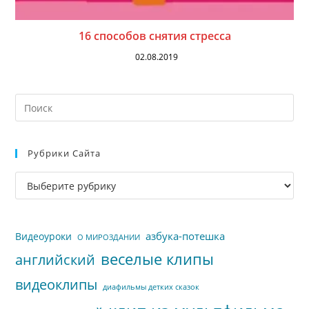
16 способов снятия стресса
02.08.2019
На
кл
Esc
Рубрики Сайта
чт
за
Рубрики
па
сайта
пои
азбука-потешка
Видеоуроки
О МИРОЗДАНИИ
веселые клипы
английский
видеоклипы
диафильмы детких сказок