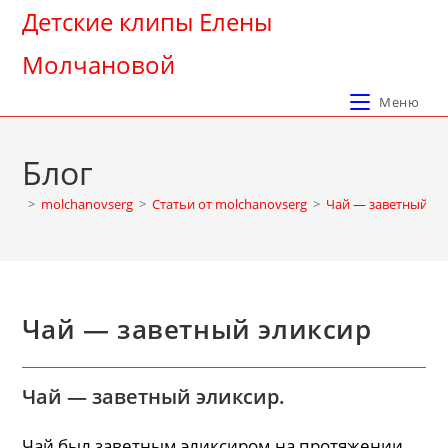
Перейти
Детские клипы Елены
к
Молчановой
содержимому
Меню
Блог
>
molchanovserg
>
Cтатьи от molchanovserg
>
Чай — заветный эл
Чай — заветный эликсир
Чай — заветный эликсир.
Чай был заветным эликсиром на протяжении