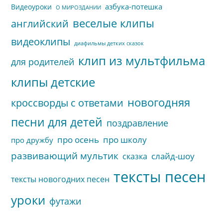
азбука-потешка
Видеоуроки
О МИРОЗДАНИИ
веселые клипы
английский
видеоклипы
диафильмы детких сказок
клип из мультфильма
для родителей
клипы детские
новогодняя
кроссворды с ответами
песни для детей
поздравление
про осень
про школу
про дружбу
развивающий мультик
слайд-шоу
сказка
тексты песен
тексты новогодних песен
уроки
футажи