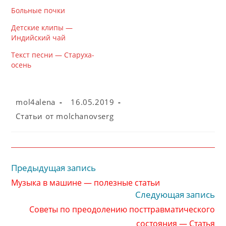
Больные почки
Детские клипы —
Индийский чай
Текст песни — Старуха-
осень
Автор
Запись
mol4alena
16.05.2019
записи:
опубликована:
Рубрика
Cтатьи от molchanovserg
записи:
Предыдущая запись
Читать
далее
Музыка в машине — полезные статьи
статьи
Следующая запись
Советы по преодолению посттравматического
состояния — Статья