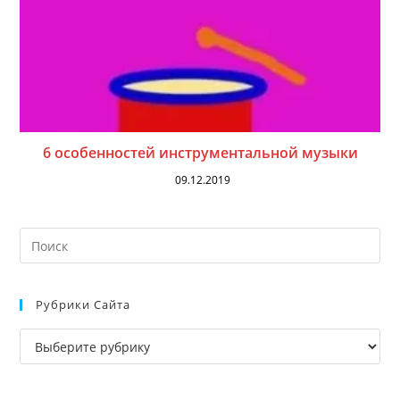
6 особенностей инструментальной музыки
09.12.2019
На
кл
Esc
Рубрики Сайта
чт
за
Рубрики
па
сайта
пои