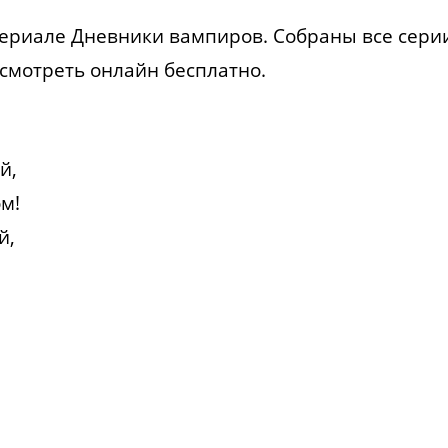
сериале Дневники вампиров. Собраны все сери
смотреть онлайн бесплатно.
й,
ом!
й,