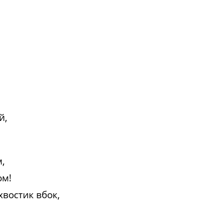
й,
,
ом!
хвостик вбок,