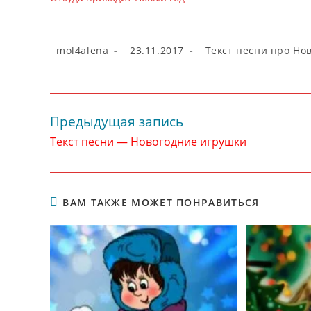
Автор
Запись
Рубрика
mol4alena
23.11.2017
Текст песни про Но
записи:
опубликована:
записи:
Предыдущая запись
Читать
далее
Текст песни — Новогодние игрушки
статьи
ВАМ ТАКЖЕ МОЖЕТ ПОНРАВИТЬСЯ