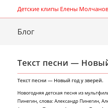
Перейти
Детские клипы Елены Молчано
к
содержимому
Блог
Текст песни — Новый
Текст песни — Новый год у зверей.
Новогодняя детская песня из мультфиль
Пинегин, слова: Александр Пинегин, А