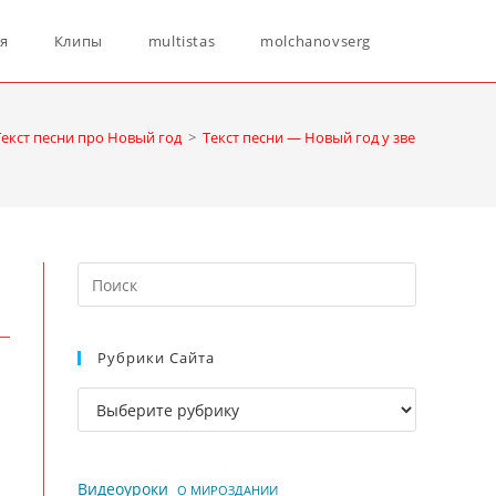
Переключ
ня
Клипы
multistas
molchanovserg
поиск
Текст песни про Новый год
>
Текст песни — Новый год у зверей
по
Нажмите
веб-
клавишу
Escape,
Рубрики Сайта
чтобы
сайту
закрыть
Рубрики
панель
сайта
поиска.
Видеоуроки
О МИРОЗДАНИИ