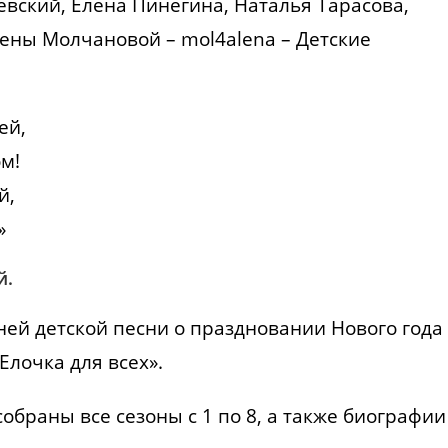
вский, Елена Пинегина, Наталья Тарасова,
ены Молчановой – mol4alena – Детские
ей,
ом!
й,
»
й.
ней детской песни о праздновании Нового года
Елочка для всех».
обраны все сезоны с 1 по 8, а также биографии