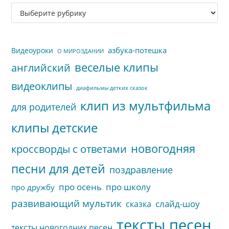
за
Рубрики
па
сайта
пои
азбука-потешка
Видеоуроки
О МИРОЗДАНИИ
веселые клипы
английский
видеоклипы
диафильмы детких сказок
клип из мультфильма
для родителей
клипы детские
новогодняя
кроссворды с ответами
песни для детей
поздравление
про осень
про школу
про дружбу
развивающий мультик
слайд-шоу
сказка
тексты песен
тексты новогодних песен