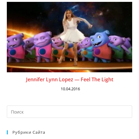
Jennifer Lynn Lopez — Feel The Light
10.04.2016
На
кл
Esc
Рубрики Сайта
чт