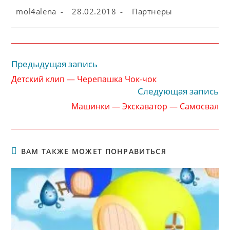
Автор
Запись
Рубрика
mol4alena
28.02.2018
Партнеры
записи:
опубликована:
записи:
Предыдущая запись
Читать
далее
Детский клип — Черепашка Чок-чок
статьи
Следующая запись
Машинки — Экскаватор — Самосвал
ВАМ ТАКЖЕ МОЖЕТ ПОНРАВИТЬСЯ