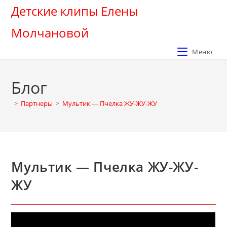
Перейти
Детские клипы Елены
к
Молчановой
содержимому
Меню
Блог
>
Партнеры
>
Мультик — Пчелка ЖУ-ЖУ-ЖУ
Мультик — Пчелка ЖУ-ЖУ-
ЖУ