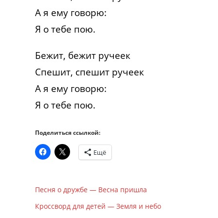
А я ему говорю:
Я о тебе пою.
Бежит, бежит ручеек
Спешит, спешит ручеек
А я ему говорю:
Я о тебе пою.
Поделиться ссылкой:
Ещё
Песня о дружбе — Весна пришла
Кроссворд для детей — Земля и небо