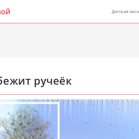
вой
Детская пес
бежит ручеёк