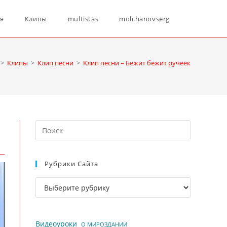
Переключ
ня
Клипы
multistas
molchanovserg
поиск
>
Клипы
>
Клип песни
>
Клип песни – Бежит бежит ручеёк
по
Нажмите
веб-
клавишу
Escape,
Рубрики Сайта
чтобы
сайту
закрыть
Рубрики
панель
сайта
поиска.
Видеоуроки
О МИРОЗДАНИИ