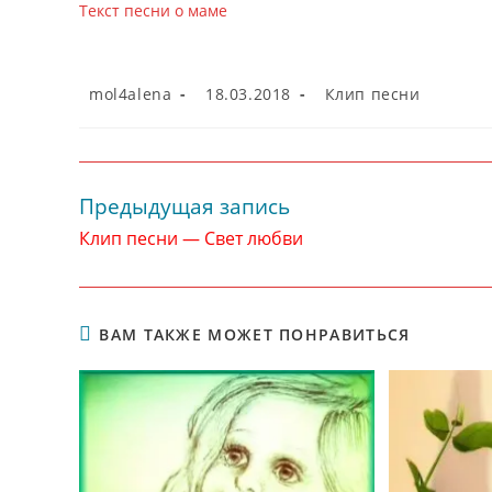
Текст песни о маме
Автор
Запись
Рубрика
mol4alena
18.03.2018
Клип песни
записи:
опубликована:
записи:
Предыдущая запись
Читать
далее
Клип песни — Свет любви
статьи
ВАМ ТАКЖЕ МОЖЕТ ПОНРАВИТЬСЯ