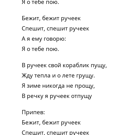
Я о тебе пою.
Бежит, бежит ручеек
Спешит, спешит ручеек
А я ему говорю:
Я о тебе пою.
В ручеек свой кораблик пущу,
Жду тепла и о лете грущу.
Я зиме никогда не прощу,
В речку я ручеек отпущу
Припев:
Бежит, бежит ручеек
Спешит, спешит ручеек