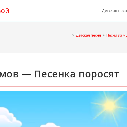
вой
Детская пес
>
Детская песня
>
Песни из м
мов — Песенка поросят