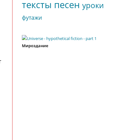
тексты песен
уроки
футажи
Мироздание
т