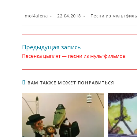
Автор
Запись
Рубрика
mol4alena
22.04.2018
Песни из мультфил
записи:
опубликована:
записи:
Предыдущая запись
Читать
далее
Песенка цыплят — песни из мультфильмов
статьи
ВАМ ТАКЖЕ МОЖЕТ ПОНРАВИТЬСЯ