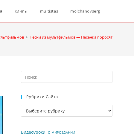
Переключ
ня
Клипы
multistas
molchanovserg
поиск
ультфильмов
>
Песни из мультфильмов — Песенка поросят
по
Нажмите
веб-
клавишу
Escape,
Рубрики Сайта
чтобы
сайту
закрыть
Рубрики
панель
сайта
поиска.
Видеоуроки
О МИРОЗДАНИИ