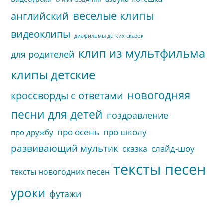
веселые клипы
английский
видеоклипы
диафильмы детких сказок
клип из мультфильма
для родителей
клипы детские
новогодняя
кроссворды с ответами
песни для детей
поздравление
про осень
про школу
про дружбу
развивающий мультик
слайд-шоу
сказка
тексты песен
тексты новогодних песен
уроки
футажи