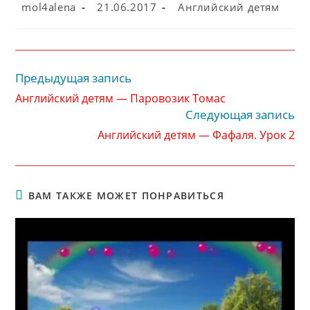
Автор
Запись
Рубрика
mol4alena
21.06.2017
Английский детям
записи:
опубликована:
записи:
Предыдущая запись
Читать
далее
Английский детям — Паровозик Томас
статьи
Следующая запись
Английский детям — Фафаля. Урок 2
ВАМ ТАКЖЕ МОЖЕТ ПОНРАВИТЬСЯ