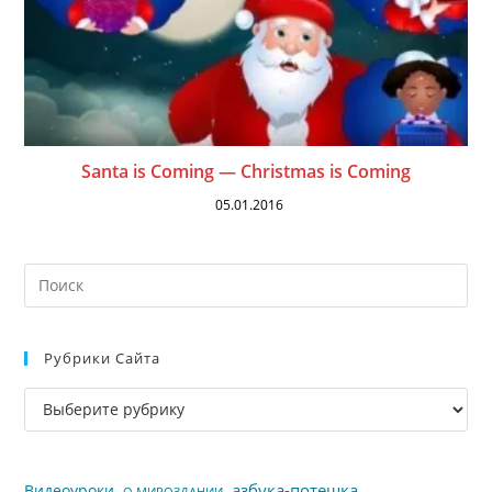
Santa is Coming — Christmas is Coming
05.01.2016
На
кл
Esc
Рубрики Сайта
чт
за
Рубрики
па
сайта
пои
азбука-потешка
Видеоуроки
О МИРОЗДАНИИ