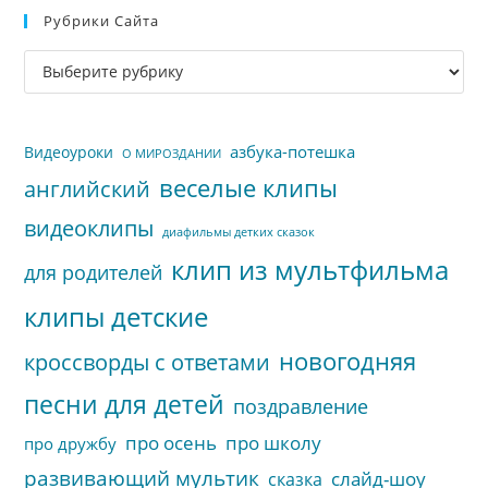
Рубрики Сайта
чт
за
Рубрики
па
сайта
пои
азбука-потешка
Видеоуроки
О МИРОЗДАНИИ
веселые клипы
английский
видеоклипы
диафильмы детких сказок
клип из мультфильма
для родителей
клипы детские
новогодняя
кроссворды с ответами
песни для детей
поздравление
про осень
про школу
про дружбу
развивающий мультик
слайд-шоу
сказка