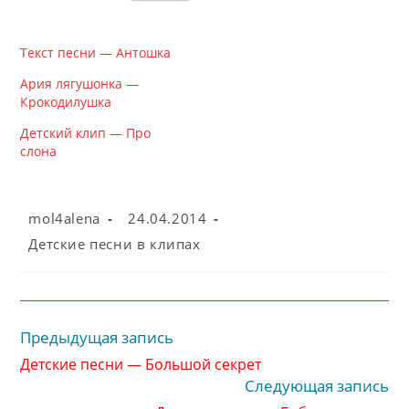
Текст песни — Антошка
Ария лягушонка —
Крокодилушка
Детский клип — Про
слона
Автор
Запись
mol4alena
24.04.2014
записи:
опубликована:
Рубрика
Детские песни в клипах
записи:
Предыдущая запись
Читать
далее
Детские песни — Большой секрет
статьи
Следующая запись