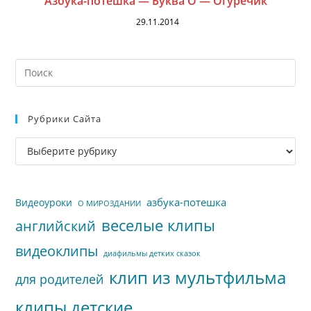
Азбука-потешка — Буква О — Огуречик
29.11.2014
На
кл
Esc
Рубрики Сайта
чт
за
Рубрики
па
сайта
пои
азбука-потешка
Видеоуроки
О МИРОЗДАНИИ
веселые клипы
английский
видеоклипы
диафильмы детких сказок
клип из мультфильма
для родителей
клипы детские