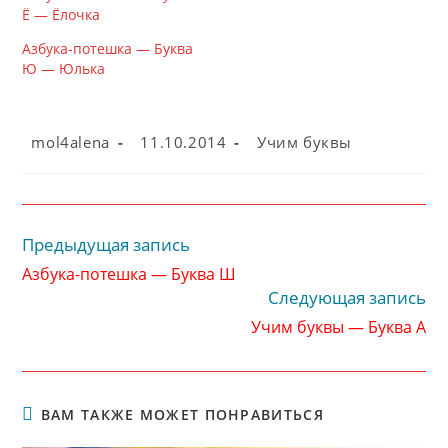
Ё — Ёлочка
Азбука-потешка — Буква
Ю — Юлька
Автор
Запись
Рубрика
mol4alena
11.10.2014
Учим буквы
записи:
опубликована:
записи:
Предыдущая запись
Читать
далее
Азбука-потешка — Буква Ш
статьи
Следующая запись
Учим буквы — Буква А
ВАМ ТАКЖЕ МОЖЕТ ПОНРАВИТЬСЯ