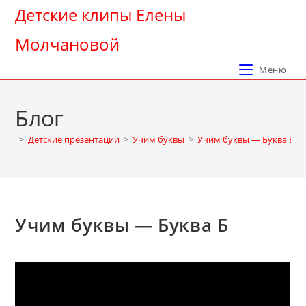
Перейти
Детские клипы Елены
к
Молчановой
содержимому
Меню
Блог
>
Детские презентации
>
Учим буквы
>
Учим буквы — Буква Б
Учим буквы — Буква Б