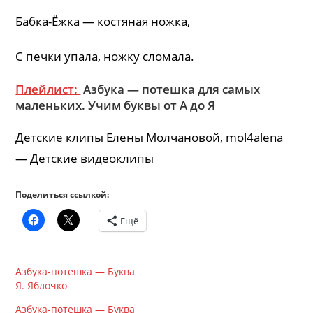
Бабка-Ёжка — костяная ножка,
С печки упала, ножку сломала.
Плейлист:
Азбука — потешка для самых
маленьких. Учим буквы от А до Я
Детские клипы Елены Молчановой, mol4alena
— Детские видеоклипы
Поделиться ссылкой:
Ещё
Азбука-потешка — Буква
Я. Яблочко
Азбука-потешка — Буква