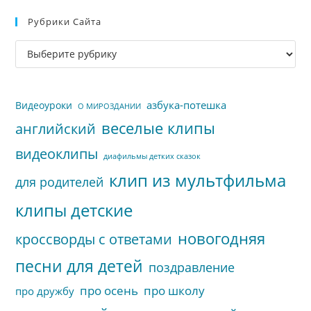
Esc
Рубрики Сайта
чт
за
Рубрики
па
сайта
пои
азбука-потешка
Видеоуроки
О МИРОЗДАНИИ
веселые клипы
английский
видеоклипы
диафильмы детких сказок
клип из мультфильма
для родителей
клипы детские
новогодняя
кроссворды с ответами
песни для детей
поздравление
про осень
про школу
про дружбу