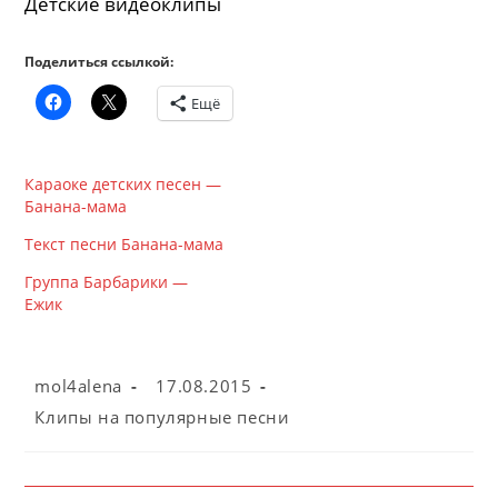
Детские видеоклипы
Поделиться ссылкой:
Ещё
Караоке детских песен —
Банана-мама
Текст песни Банана-мама
Группа Барбарики —
Ежик
Автор
Запись
mol4alena
17.08.2015
записи:
опубликована:
Рубрика
Клипы на популярные песни
записи: