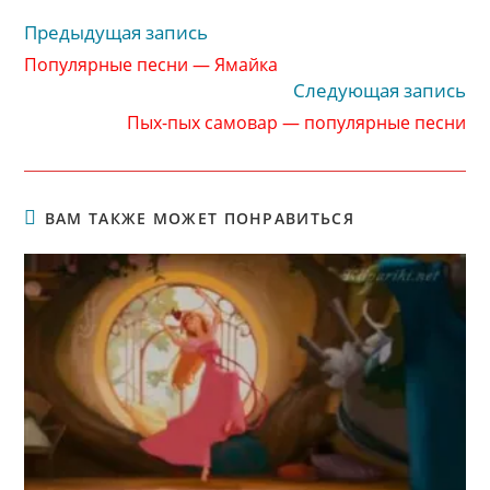
Предыдущая запись
Читать
далее
Популярные песни — Ямайка
статьи
Следующая запись
Пых-пых самовар — популярные песни
ВАМ ТАКЖЕ МОЖЕТ ПОНРАВИТЬСЯ