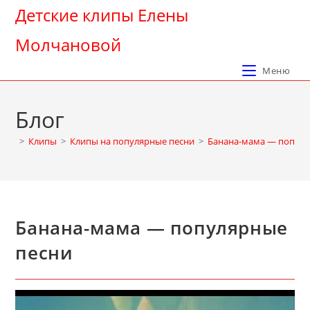
Перейти
Детские клипы Елены
к
Молчановой
содержимому
Меню
Блог
>
Клипы
>
Клипы на популярные песни
>
Банана-мама — популя
Банана-мама — популярные
песни