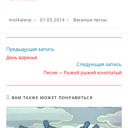
Автор
Запись
Рубрика
mol4alena
01.05.2014
Веселые песни
записи:
опубликована:
записи:
Предыдущая запись
Читать
далее
День варенья
статьи
Следующая запись
Песня — Рыжий рыжий конопатый
ВАМ ТАКЖЕ МОЖЕТ ПОНРАВИТЬСЯ