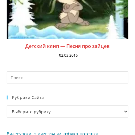
Детский клип — Песня про зайцев
02.03.2016
На
кл
Esc
Рубрики Сайта
чт
за
Рубрики
па
сайта
пои
азбука-потешка
Видеоуроки
О МИРОЗДАНИИ