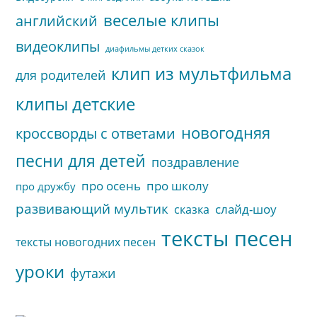
веселые клипы
английский
видеоклипы
диафильмы детких сказок
клип из мультфильма
для родителей
клипы детские
новогодняя
кроссворды с ответами
песни для детей
поздравление
про осень
про школу
про дружбу
развивающий мультик
слайд-шоу
сказка
тексты песен
тексты новогодних песен
уроки
футажи