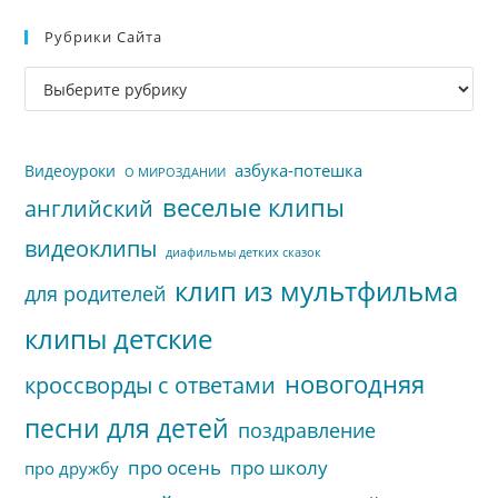
Esc
Рубрики Сайта
чт
за
Рубрики
па
сайта
пои
азбука-потешка
Видеоуроки
О МИРОЗДАНИИ
веселые клипы
английский
видеоклипы
диафильмы детких сказок
клип из мультфильма
для родителей
клипы детские
новогодняя
кроссворды с ответами
песни для детей
поздравление
про осень
про школу
про дружбу