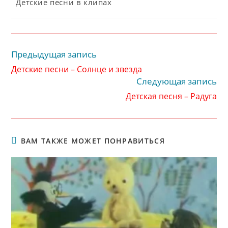
Рубрика
Детские песни в клипах
записи:
Предыдущая запись
Читать
далее
Детские песни – Солнце и звезда
статьи
Следующая запись
Детская песня – Радуга
ВАМ ТАКЖЕ МОЖЕТ ПОНРАВИТЬСЯ