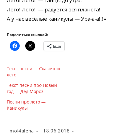
Лето! Лето! — танцы до утра!
Лето! Лето! — радуется вся планета!
А у нас весёлые каникулы — Ура-а-а!!!»
Поделиться ссылкой:
Ещё
Текст песни — Сказочное
лето
Текст песни про Новый
год — Дед Мороз
Песни про лето —
Каникулы
Автор
Запись
mol4alena
18.06.2018
записи:
опубликована: