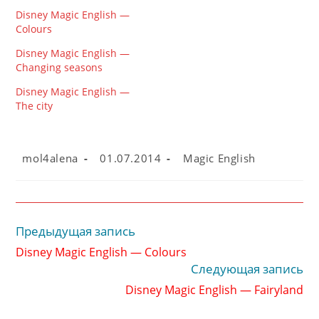
Disney Magic English —
Colours
Disney Magic English —
Changing seasons
Disney Magic English —
The city
Автор
Запись
Рубрика
mol4alena
01.07.2014
Magic English
записи:
опубликована:
записи:
Предыдущая запись
Читать
далее
Disney Magic English — Colours
статьи
Следующая запись
Disney Magic English — Fairyland