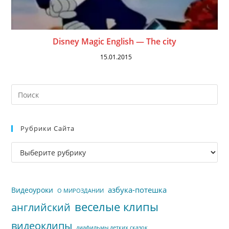
Disney Magic English — The city
15.01.2015
На
кл
Esc
Рубрики Сайта
чт
за
Рубрики
па
сайта
пои
азбука-потешка
Видеоуроки
О МИРОЗДАНИИ
веселые клипы
английский
видеоклипы
диафильмы детких сказок