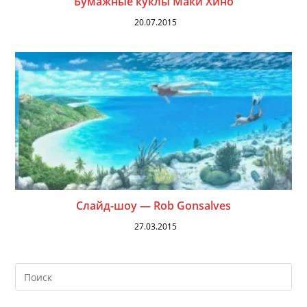
Бумажные куклы Маки Хино
20.07.2015
Слайд-шоу — Rob Gonsalves
27.03.2015
На
кл
Esc