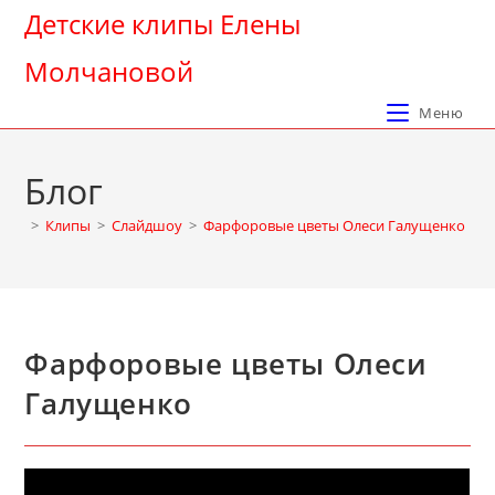
Перейти
Детские клипы Елены
к
Молчановой
содержимому
Меню
Блог
>
Клипы
>
Слайдшоу
>
Фарфоровые цветы Олеси Галущенко
Фарфоровые цветы Олеси
Галущенко