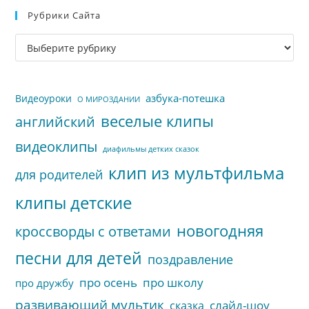
Рубрики Сайта
чт
за
Рубрики
па
сайта
пои
азбука-потешка
Видеоуроки
О МИРОЗДАНИИ
веселые клипы
английский
видеоклипы
диафильмы детких сказок
клип из мультфильма
для родителей
клипы детские
новогодняя
кроссворды с ответами
песни для детей
поздравление
про осень
про школу
про дружбу
развивающий мультик
слайд-шоу
сказка