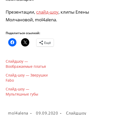
Презентации,
слайд-шоу
, клипы Елены
Молчановой, mol4alena.
Поделиться ссылкой:
Ещё
Слайдшоу —
Воображаемые платья
Слайд-шоу — Зверушки
Fabo
Слайд-шоу —
Мультяшные губы
Автор
Запись
Рубрика
mol4alena
09.09.2020
Слайдшоу