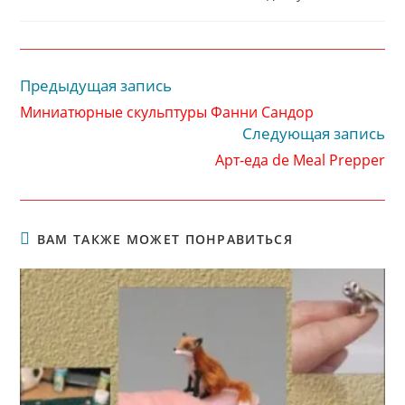
записи:
опубликована:
записи:
Предыдущая запись
Читать
далее
Миниатюрные скульптуры Фанни Сандор
статьи
Следующая запись
Арт-еда de Meal Prepper
ВАМ ТАКЖЕ МОЖЕТ ПОНРАВИТЬСЯ