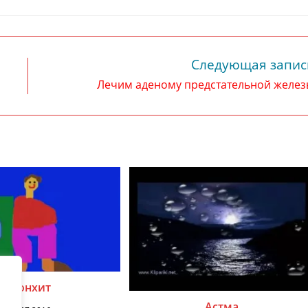
Следующая запис
Лечим аденому предстательной желез
Бронхит
Астма