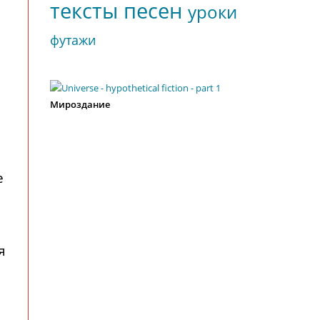
тексты песен
уроки
футажи
Мироздание
е
я