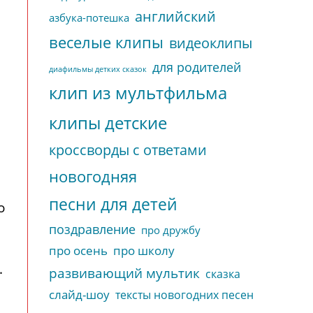
английский
азбука-потешка
веселые клипы
видеоклипы
для родителей
диафильмы детких сказок
клип из мультфильма
клипы детские
кроссворды с ответами
новогодняя
песни для детей
о
поздравление
про дружбу
про осень
про школу
.
развивающий мультик
сказка
слайд-шоу
тексты новогодних песен