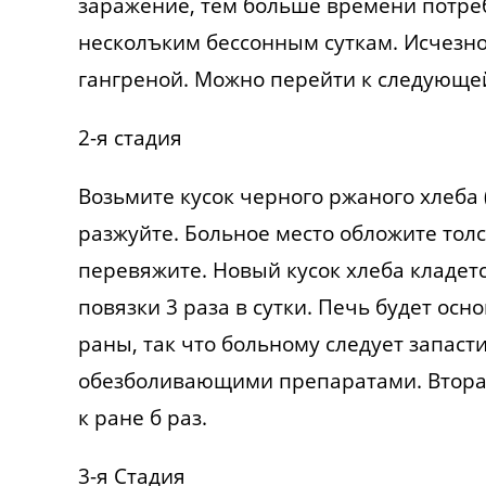
заражение, тем больше времени потребу
несколъким бессонным суткам. Исчезн
гангреной. Можно перейти к следующей
2-я стадия
Возьмите кусок черного ржаного хлеба 
разжуйте. Больное место обложите тол
перевяжите. Новый кусок хлеба кладется
повязки 3 раза в сутки. Печь будет ос
раны, так что больному следует запаст
обезболивающими препаратами. Вторая
к ране б раз.
3-я Стадия