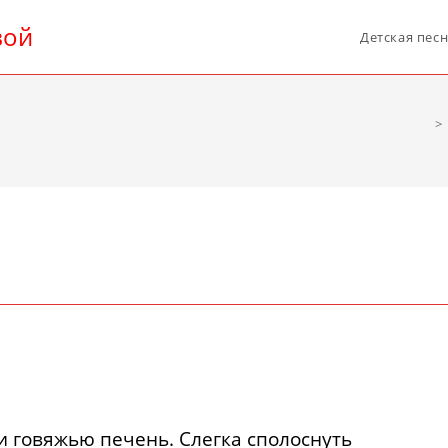
вой
Детская пес
>
 говяжью печень. Слегка сполоснуть