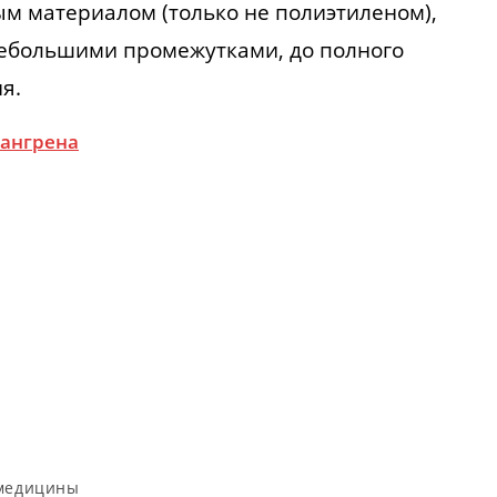
 материалом (только не полиэтиленом),
небольшими промежутками, до полного
я.
гангрена
медицины