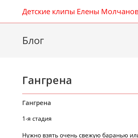
Перейти
Детские клипы Елены Молчано
к
содержимому
Блог
Гангрена
Гангрена
1-я стадия
Нужно взять очень свежую баранью или