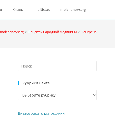
Переключ
ня
Клипы
multistas
molchanovserg
поиск
molchanovserg
>
Рецепты народной медицины
>
Гангрена
по
Нажмите
веб-
клавишу
Escape,
Рубрики Сайта
чтобы
сайту
закрыть
Рубрики
панель
сайта
поиска.
Видеоуроки
О МИРОЗДАНИИ