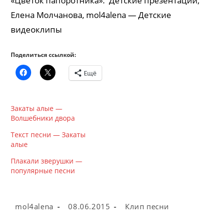
«Цветок папоротника». Детские презентации,
Елена Молчанова, mol4alena — Детские
видеоклипы
Поделиться ссылкой:
Ещё
Закаты алые —
Волшебники двора
Текст песни — Закаты
алые
Плакали зверушки —
популярные песни
Автор
Запись
Рубрика
mol4alena
08.06.2015
Клип песни
записи:
опубликована:
записи: