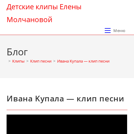
Перейти
Детские клипы Елены
к
Молчановой
содержимому
Меню
Блог
>
Клипы
>
Клип песни
>
Ивана Kупала — клип песни
Ивана Kупала — клип песни