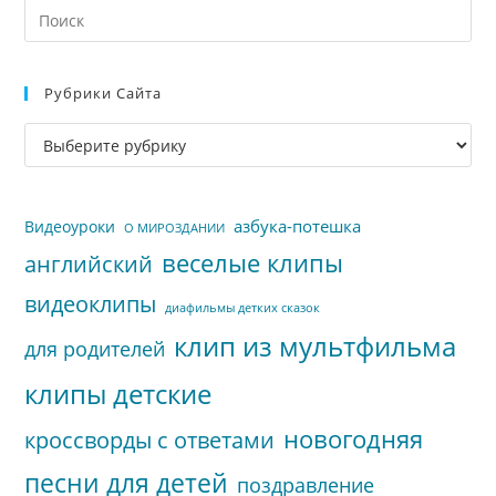
На
кл
Esc
Рубрики Сайта
чт
за
Рубрики
па
сайта
пои
азбука-потешка
Видеоуроки
О МИРОЗДАНИИ
веселые клипы
английский
видеоклипы
диафильмы детких сказок
клип из мультфильма
для родителей
клипы детские
новогодняя
кроссворды с ответами
песни для детей
поздравление