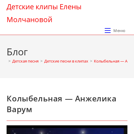
Перейти
Детские клипы Елены
к
Молчановой
содержимому
Меню
Блог
>
Детская песня
>
Детские песни в клипах
>
Колыбельная — Анж
Колыбельная — Анжелика
Варум