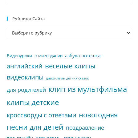
кл
Esc
Рубрики Сайта
чт
за
Рубрики
па
сайта
пои
азбука-потешка
Видеоуроки
О МИРОЗДАНИИ
веселые клипы
английский
видеоклипы
диафильмы детких сказок
клип из мультфильма
для родителей
клипы детские
новогодняя
кроссворды с ответами
песни для детей
поздравление
про осень
про школу
про дружбу