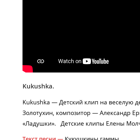
Kukushka.
Kukushka — Детский клип на веселую д
Золотухин, композитор — Александр Ер
«Ладушки». Детские клипы Елены Молч
Текст песни —
Кукушкины гаммы.