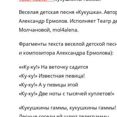
Веселая детская песня «Кукушка». Авто
Александр Ермолов. Исполняет Театр д
Молчановой, mol4alena.
Фрагменты текста веселой детской пес
и композитора Александра Ермолова):
««Ку-ку!» На веточку садится
«Ку-ку!» Известная певица!
«Ку-ку!» А у певицы этой
«Ку-ку!» Две ноты с тысячей куплетов!»
«Кукушкины гаммы, кукушкины гаммы!
Лесные соседи ей шлют телеграммы,