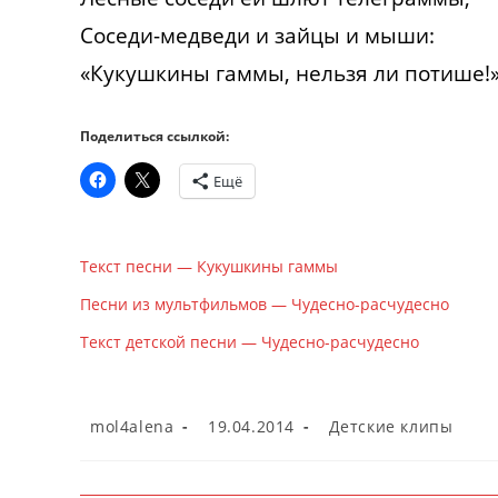
Соседи-медведи и зайцы и мыши:
«Кукушкины гаммы, нельзя ли потише!
Поделиться ссылкой:
Ещё
Текст песни — Кукушкины гаммы
Песни из мультфильмов — Чудесно-расчудесно
Текст детской песни — Чудесно-расчудесно
Автор
Запись
Рубрика
mol4alena
19.04.2014
Детские клипы
записи:
опубликована:
записи: