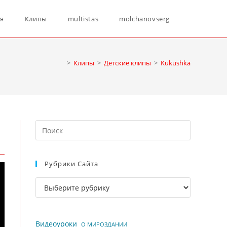
Переключ
ня
Клипы
multistas
molchanovserg
поиск
>
Клипы
>
Детские клипы
>
Kukushka
по
Нажмите
веб-
клавишу
Escape,
Рубрики Сайта
чтобы
сайту
закрыть
Рубрики
панель
сайта
поиска.
Видеоуроки
О МИРОЗДАНИИ