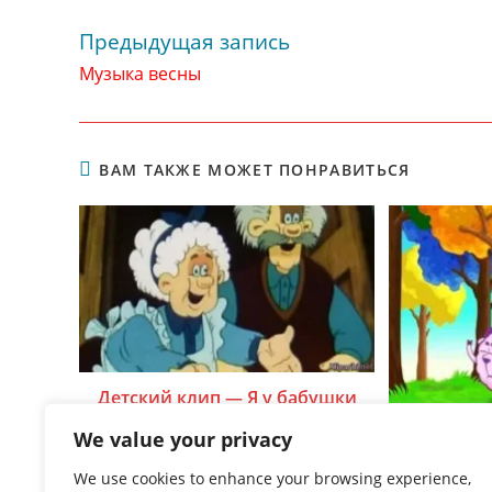
Предыдущая запись
Читать
далее
Музыка весны
статьи
ВАМ ТАКЖЕ МОЖЕТ ПОНРАВИТЬСЯ
Детский клип — Я у бабушки
живу
We value your privacy
Детские 
26.06.2015
We use cookies to enhance your browsing experience,