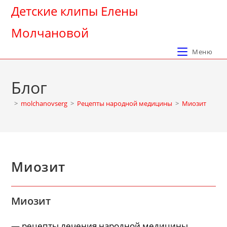
Перейти
Детские клипы Елены
к
Молчановой
содержимому
Меню
Блог
>
molchanovserg
>
Рецепты народной медицины
>
Миозит
Миозит
Миозит
— рецепты лечения народной медицины