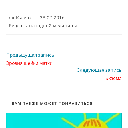
Автор
Запись
mol4alena
23.07.2016
записи:
опубликована:
Рубрика
Рецепты народной медицины
записи:
Предыдущая запись
Читать
далее
Эрозия шейки матки
статьи
Следующая запись
Экзема
ВАМ ТАКЖЕ МОЖЕТ ПОНРАВИТЬСЯ