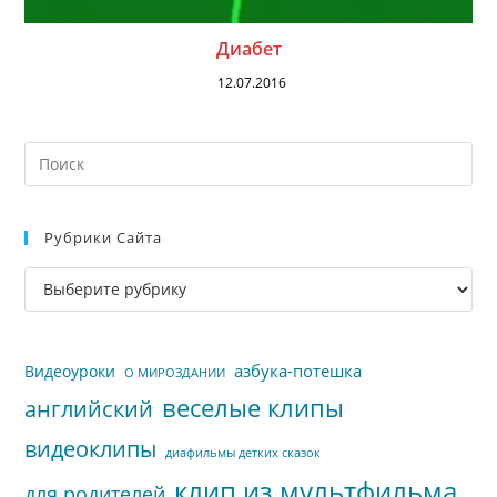
Диабет
12.07.2016
На
кл
Esc
Рубрики Сайта
чт
за
Рубрики
па
сайта
пои
азбука-потешка
Видеоуроки
О МИРОЗДАНИИ
веселые клипы
английский
видеоклипы
диафильмы детких сказок
клип из мультфильма
для родителей