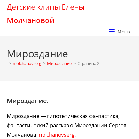
Перейти
Детские клипы Елены
к
Молчановой
содержимому
Меню
Мироздание
>
molchanovserg
>
Мироздание
>
Страница 2
Мироздание.
Мироздание — гипотетическая фантастика,
фантастический рассказ о Мироздании Сергея
Молчанова
molchanovserg
.