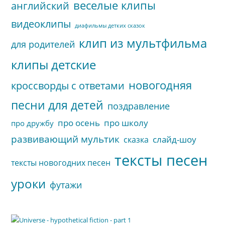
веселые клипы
английский
видеоклипы
диафильмы детких сказок
клип из мультфильма
для родителей
клипы детские
новогодняя
кроссворды с ответами
песни для детей
поздравление
про осень
про школу
про дружбу
развивающий мультик
слайд-шоу
сказка
тексты песен
тексты новогодних песен
уроки
футажи