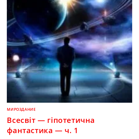
МИРОЗДАНИЕ
Всесвіт — гіпотетична
фантастика — ч. 1