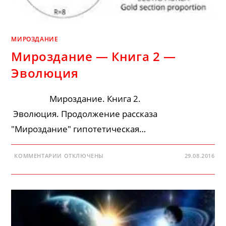
МИРОЗДАНИЕ
Мироздание — Книга 2 —
Эволюция
Мироздание. Книга 2.
Эволюция. Продолжение рассказа
"Мироздание" гипотетическая…
К
КОММЕНТАРИИ
ОТКЛЮЧЕНЫ
29.08.2016
ЗАПИСИ
МИРОЗДАНИЕ
—
КНИГА
2
—
ЭВОЛЮЦИЯ