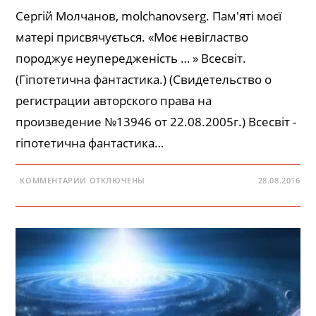
Сергій Молчанов, molchanovserg. Пам'яті моєї
матері присвячується. «Моє невігластво
породжує неупередженість … » Всесвіт.
(Гіпотетична фантастика.) (Свидетельство о
регистрации авторского права на
произведение №13946 от 22.08.2005г.) Всесвіт -
гіпотетична фантастика…
К
КОММЕНТАРИИ
ОТКЛЮЧЕНЫ
28.08.2016
ЗАПИСИ
ВСЕСВІТ
—
ГІПОТЕТИЧНА
ФАНТАСТИКА
—
Ч.
1