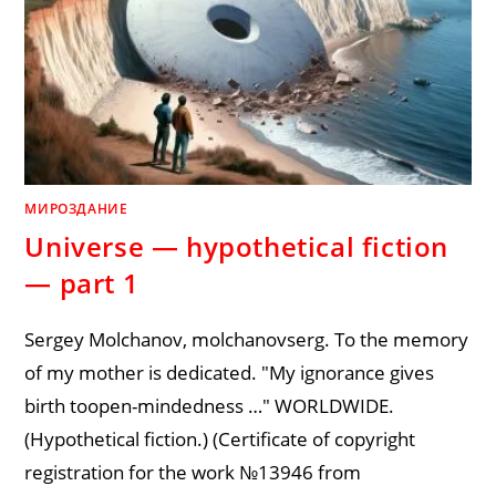
МИРОЗДАНИЕ
Universe — hypothetical fiction
— part 1
Sergey Molchanov, molchanovserg. To the memory
of my mother is dedicated. "My ignorance gives
birth toopen-mindedness …" WORLDWIDE.
(Hypothetical fiction.) (Certificate of copyright
registration for the work №13946 from