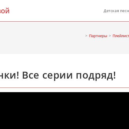
вой
Детская пес
>
Партнеры
>
Плейлис
ки! Все серии подряд!