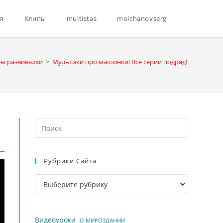
Переключ
ня
Клипы
multistas
molchanovserg
поиск
ты развивалки
>
Мультики про машинки! Все серии подряд!
по
Нажмите
веб-
клавишу
Escape,
Рубрики Сайта
чтобы
сайту
закрыть
Рубрики
панель
сайта
поиска.
Видеоуроки
О МИРОЗДАНИИ