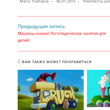
Автор
Запись
Рубрика
Maria Tsvetaeva
06.07.2015
Плейлисты ра
записи:
опубликована:
записи:
Предыдущая запись
Читать
далее
Машины сказки! Логопедические занятия для
статьи
детей!
ВАМ ТАКЖЕ МОЖЕТ ПОНРАВИТЬСЯ