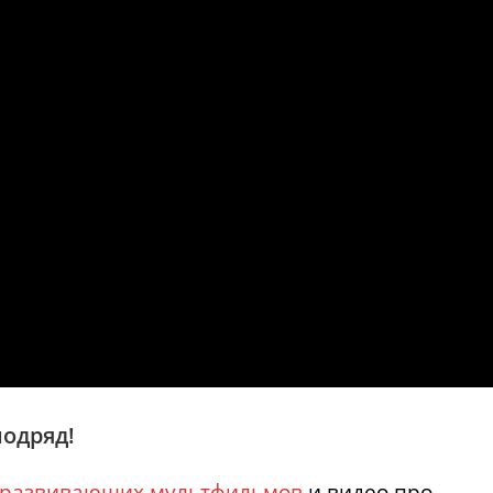
одряд!
развивающих мультфильмов
и видео про