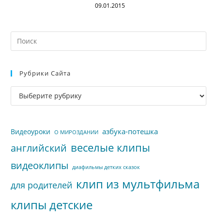
09.01.2015
На
кл
Esc
Рубрики Сайта
чт
за
Рубрики
па
сайта
пои
азбука-потешка
Видеоуроки
О МИРОЗДАНИИ
веселые клипы
английский
видеоклипы
диафильмы детких сказок
клип из мультфильма
для родителей
клипы детские