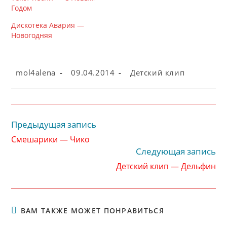
Годом
Дискотека Авария —
Новогодняя
Автор
Запись
Рубрика
mol4alena
09.04.2014
Детский клип
записи:
опубликована:
записи:
Предыдущая запись
Читать
далее
Смешарики — Чико
статьи
Следующая запись
Детский клип — Дельфин
ВАМ ТАКЖЕ МОЖЕТ ПОНРАВИТЬСЯ