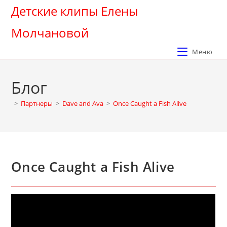
Перейти
Детские клипы Елены
к
Молчановой
содержимому
Меню
Блог
>
Партнеры
>
Dave and Ava
>
Once Caught a Fish Alive
Once Caught a Fish Alive