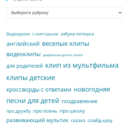
за
Рубрики
па
сайта
пои
азбука-потешка
Видеоуроки
О МИРОЗДАНИИ
веселые клипы
английский
видеоклипы
диафильмы детких сказок
клип из мультфильма
для родителей
клипы детские
новогодняя
кроссворды с ответами
песни для детей
поздравление
про осень
про школу
про дружбу
развивающий мультик
слайд-шоу
сказка