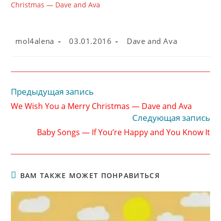
Christmas — Dave and Ava
Автор
Запись
Рубрика
mol4alena
03.01.2016
Dave and Ava
записи:
опубликована:
записи:
Предыдущая запись
Читать
далее
We Wish You a Merry Christmas — Dave and Ava
статьи
Следующая запись
Baby Songs — If You’re Happy and You Know It
ВАМ ТАКЖЕ МОЖЕТ ПОНРАВИТЬСЯ