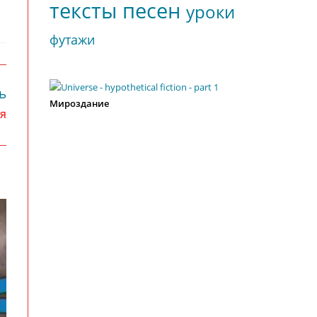
тексты песен
уроки
футажи
ь
Мироздание
ря