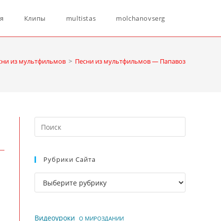
Переключ
ня
Клипы
multistas
molchanovserg
поиск
сни из мультфильмов
>
Песни из мультфильмов — Папавоз
по
Нажмите
веб-
клавишу
Escape,
Рубрики Сайта
чтобы
сайту
закрыть
Рубрики
панель
сайта
поиска.
Видеоуроки
О МИРОЗДАНИИ