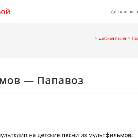
вой
Детская пес
>
Детская песня
>
Пе
ьмов — Папавоз
ультклип на детские песни из мультфильмов.