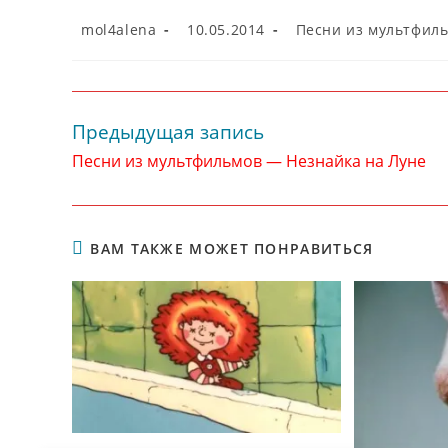
Автор
Запись
Рубрика
mol4alena
10.05.2014
Песни из мультфил
записи:
опубликована:
записи:
Предыдущая запись
Читать
далее
Песни из мультфильмов — Незнайка на Луне
статьи
ВАМ ТАКЖЕ МОЖЕТ ПОНРАВИТЬСЯ