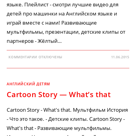
языке. Плейлист - смотри лучшие видео для
детей про машинки на Английском языке и
играй вместе с нами! Развивающие
мультфильмы, презентации, детские клипы от
партнеров - Жёлтый…
К
КОММЕНТАРИИ
ОТКЛЮЧЕНЫ
11.06.2015
ЗАПИСИ
ИГРУШЕЧНЫЕ
МАШИНКИ
НА
АНГЛИЙСКОМ
ЯЗЫКЕ
АНГЛИЙСКИЙ ДЕТЯМ
Cartoon Story — What’s that
Cartoon Story - What's that. Мультфильм История
- Что это такое. - Детские клипы. Cartoon Story -
What's that - Развивающие мультфильмы.