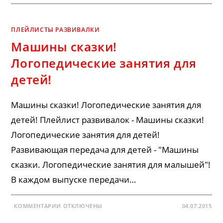
ПРО
МАШИНКИ!
ВСЕ
СЕРИИ
ПЛЕЙЛИСТЫ РАЗВИВАЛКИ
ПОДРЯД!
Машины сказки!
Логопедические занятия для
детей!
Машины сказки! Логопедические занятия для
детей! Плейлист развивалок - Машины сказки!
Логопедические занятия для детей!
Развивающая передача для детей - "Машины
сказки. Логопедические занятия для малышей"!
В каждом выпуске передачи…
К
КОММЕНТАРИИ
ОТКЛЮЧЕНЫ
04.07.2015
ЗАПИСИ
МАШИНЫ