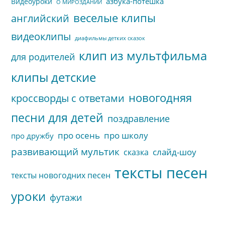
азбука-потешка
Видеоуроки
О МИРОЗДАНИИ
веселые клипы
английский
видеоклипы
диафильмы детких сказок
клип из мультфильма
для родителей
клипы детские
новогодняя
кроссворды с ответами
песни для детей
поздравление
про осень
про школу
про дружбу
развивающий мультик
слайд-шоу
сказка
тексты песен
тексты новогодних песен
уроки
футажи