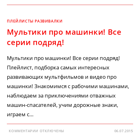
МЕДВЕЖОНОК
БЕННИ!
МУЗЫКАЛЬНЫЙ
МУЛЬТФИЛЬМ
ДЛЯ
ПЛЕЙЛИСТЫ РАЗВИВАЛКИ
САМЫХ
МАЛЕНЬКИХ!
Мультики про машинки! Все
серии подряд!
Мультики про машинки! Все серии подряд!
Плейлист, подборка самых интересных
развивающих мультфильмов и видео про
машинки! Знакомимся с рабочими машинами,
наблюдаем за приключениями отважных
машин-спасателей, учим дорожные знаки,
играем с…
К
КОММЕНТАРИИ
ОТКЛЮЧЕНЫ
06.07.2015
ЗАПИСИ
МУЛЬТИКИ