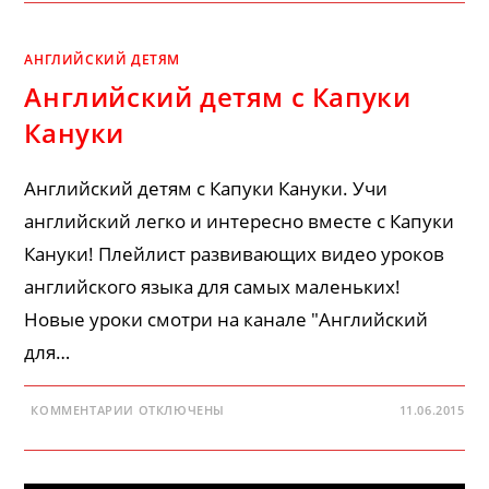
СКАЗКИ!
ЛОГОПЕДИЧЕСКИЕ
ЗАНЯТИЯ
ДЛЯ
АНГЛИЙСКИЙ ДЕТЯМ
ДЕТЕЙ!
Английский детям с Капуки
Кануки
Английский детям с Капуки Кануки. Учи
английский легко и интересно вместе с Капуки
Кануки! Плейлист развивающих видео уроков
английского языка для самых маленьких!
Новые уроки смотри на канале "Английский
для…
К
КОММЕНТАРИИ
ОТКЛЮЧЕНЫ
11.06.2015
ЗАПИСИ
АНГЛИЙСКИЙ
ДЕТЯМ
С
КАПУКИ