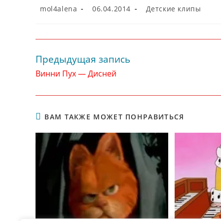
Автор
Запись
Рубрика
mol4alena
06.04.2014
Детские клипы
записи:
опубликована:
записи:
Предыдущая запись
Читать
далее
Винни Пух — Дисней
статьи
ВАМ ТАКЖЕ МОЖЕТ ПОНРАВИТЬСЯ