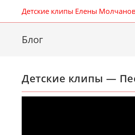
Перейти
Детские клипы Елены Молчано
к
содержимому
Блог
Детские клипы — Пе