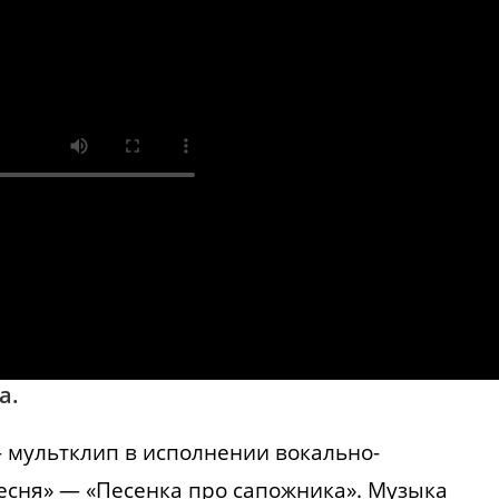
а.
 мультклип в исполнении вокально-
есня» — «Песенка про сапожника». Музыка