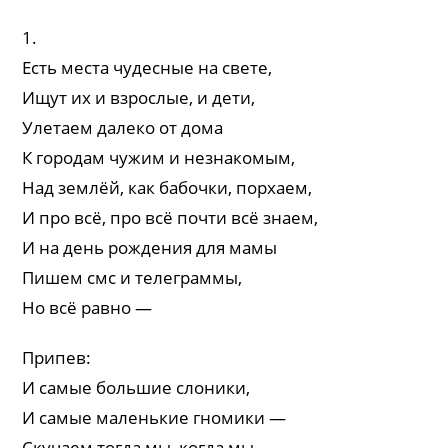
1.
Есть места чудесные на свете,
Ищут их и взрослые, и дети,
Улетаем далеко от дома
К городам чужим и незнакомым,
Над землёй, как бабочки, порхаем,
И про всё, про всё почти всё знаем,
И на день рождения для мамы
Пишем смс и телеграммы,
Но всё равно —
Припев:
И самые большие слоники,
И самые маленькие гномики —
Скучаем тогда мы, когда мы