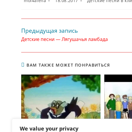
mol4alena
18.08.2017
Детские песни в кл
записи:
опубликована:
записи:
Предыдущая запись
Читать
далее
Детские песни — Лягушачья ламбада
статьи
ВАМ ТАКЖЕ МОЖЕТ ПОНРАВИТЬСЯ
We value your privacy