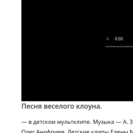
Песня веселого клоуна.
— в детском мультклипе. Музыка — А. З
Олег Анофриев. Детские клипы Елены М