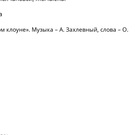
а
м клоуне». Музыка – А. Захлевный, слова – О.