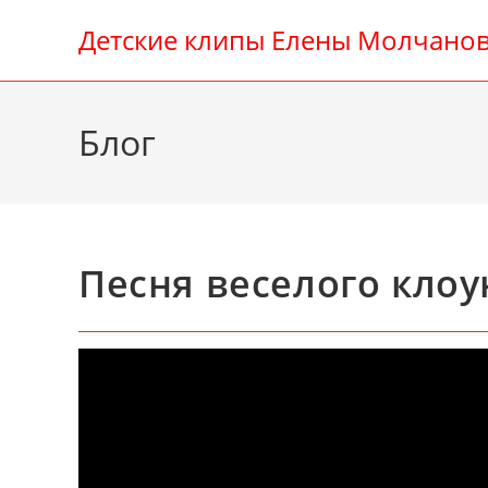
Перейти
Детские клипы Елены Молчано
к
содержимому
Блог
Песня веселого клоу