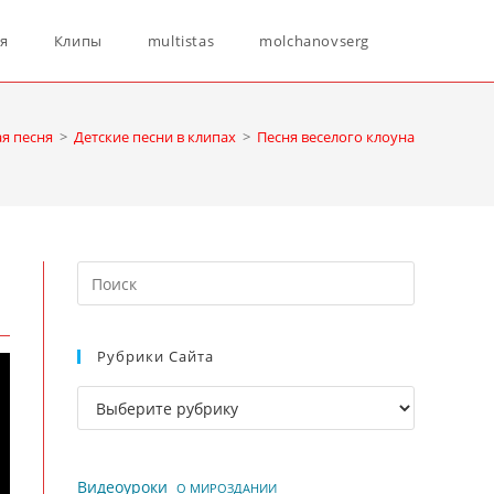
Переключ
ня
Клипы
multistas
molchanovserg
поиск
ая песня
>
Детские песни в клипах
>
Песня веселого клоуна
по
Нажмите
веб-
клавишу
Escape,
Рубрики Сайта
чтобы
сайту
закрыть
Рубрики
панель
сайта
поиска.
Видеоуроки
О МИРОЗДАНИИ