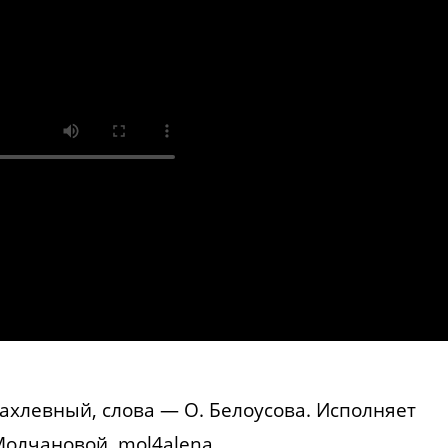
ахлевный, слова — О. Белоусова. Исполняет
олчановой, mol4alena.