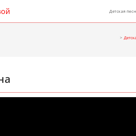
вой
Детская пес
>
Детск
на