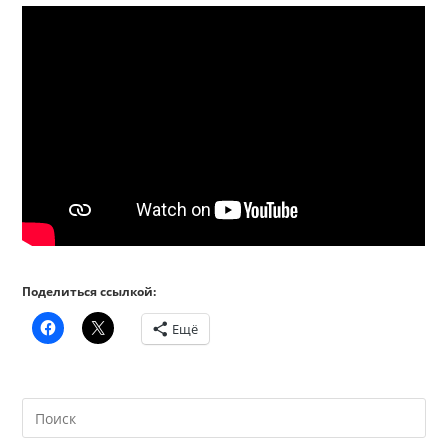
Поделиться ссылкой:
Ещё
На
кл