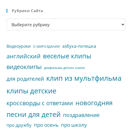
Esc
Рубрики Сайта
чт
за
Рубрики
па
сайта
пои
азбука-потешка
Видеоуроки
О МИРОЗДАНИИ
веселые клипы
английский
видеоклипы
диафильмы детких сказок
клип из мультфильма
для родителей
клипы детские
новогодняя
кроссворды с ответами
песни для детей
поздравление
про осень
про школу
про дружбу