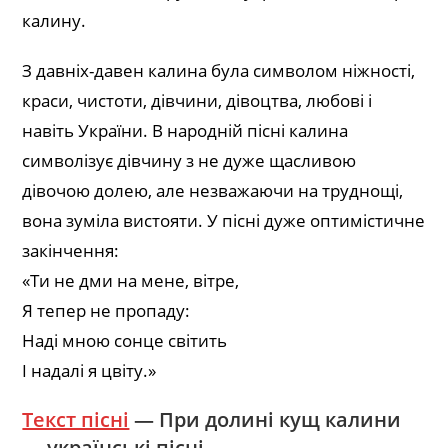
калину.
З давніх-давен калина була символом ніжності,
краси, чистоти, дівчини, дівоцтва, любові і
навіть України. В народній пісні калина
символізує дівчину з не дуже щасливою
дівочою долею, але незважаючи на труднощі,
вона зуміла вистояти. У пісні дуже оптимістичне
закінчення:
«Ти не дми на мене, вітре,
Я тепер не пропаду:
Наді мною сонце світить
І надалі я цвіту.»
Текст пісні
— При долині кущ калини
— українські пісні.