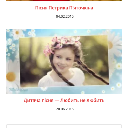
Пісня Петрика П’яточкіна
04.02.2015
Дитяча пісня — Любить не любить
20.06.2015
На