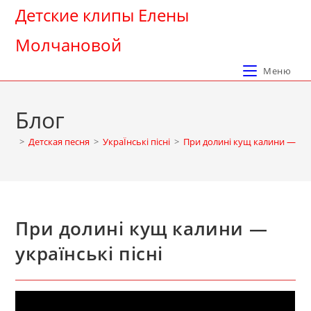
Перейти
Детские клипы Елены
к
Молчановой
содержимому
Меню
Блог
>
Детская песня
>
УкраЇнські пісні
>
При долині кущ калини — укра
При долині кущ калини —
українські пісні