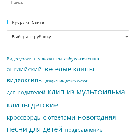
кл
Esc
Рубрики Сайта
чт
за
Рубрики
па
сайта
пои
азбука-потешка
Видеоуроки
О МИРОЗДАНИИ
веселые клипы
английский
видеоклипы
диафильмы детких сказок
клип из мультфильма
для родителей
клипы детские
новогодняя
кроссворды с ответами
песни для детей
поздравление