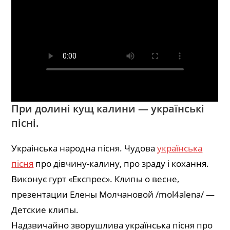
При долині кущ калини — українські
пісні.
Украінська народна пісня. Чудова
українська
пісня
про дівчину-калину, про зраду і кохання.
Виконує гурт «Експрес». Клипы о весне,
презентации Елены Молчановой /mol4alena/ —
Детские клипы.
Надзвичайно зворушлива українська пісня про