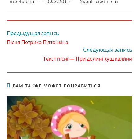
Автор
Запись
Рубрика
mol4alena
10.03.2015
УкраЇнські пісні
записи:
опубликована:
записи:
Предыдущая запись
Читать
далее
Пісня Петрика П’яточкіна
статьи
Следующая запись
Текст пісні — При долині кущ калини
ВАМ ТАКЖЕ МОЖЕТ ПОНРАВИТЬСЯ