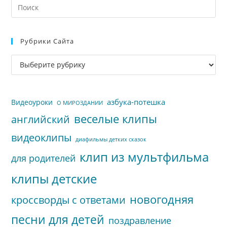
На
кл
Esc
Рубрики Сайта
чт
за
Рубрики
па
сайта
пои
азбука-потешка
Видеоуроки
О МИРОЗДАНИИ
веселые клипы
английский
видеоклипы
диафильмы детких сказок
клип из мультфильма
для родителей
клипы детские
новогодняя
кроссворды с ответами
песни для детей
поздравление