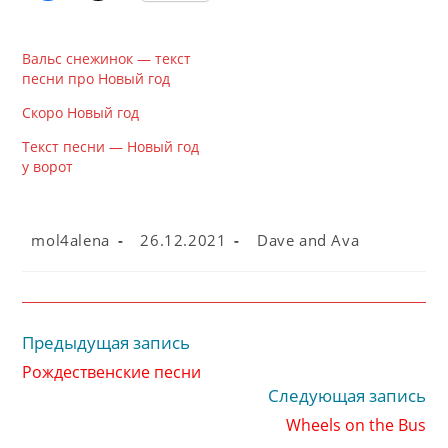
Вальс снежинок — текст
песни про Новый год
Скоро Новый год
Текст песни — Новый год
у ворот
Автор
Запись
Рубрика
mol4alena
26.12.2021
Dave and Ava
записи:
опубликована:
записи:
Предыдущая запись
Читать
далее
Рождественские песни
статьи
Следующая запись
Wheels on the Bus