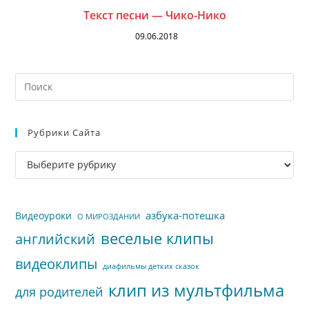
Текст песни — Чико-Нико
09.06.2018
На
кл
Esc
Рубрики Сайта
чт
за
Рубрики
па
сайта
пои
азбука-потешка
Видеоуроки
О МИРОЗДАНИИ
веселые клипы
английский
видеоклипы
диафильмы детких сказок
клип из мультфильма
для родителей