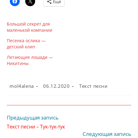
Ещё
Большой секрет для
маленькой компании
Песенка ослика —
детский клип
Летающие лошади —
Никитины
Автор
Запись
Рубрика
mol4alena
06.12.2020
Текст песни
записи:
опубликована:
записи:
Предыдущая запись
Читать
далее
Текст песни – Тук-тук-тук
статьи
Следующая запись