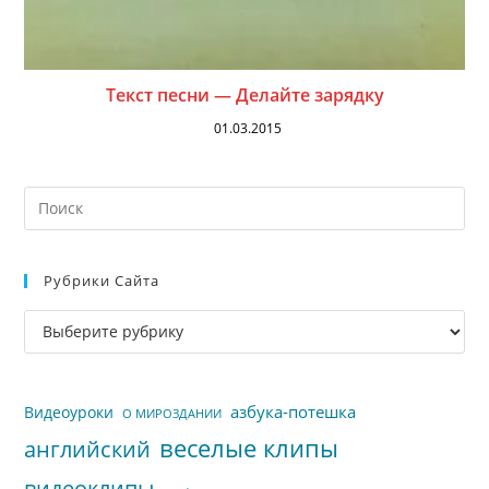
Текст песни — Делайте зарядку
01.03.2015
На
кл
Esc
Рубрики Сайта
чт
за
Рубрики
па
сайта
пои
азбука-потешка
Видеоуроки
О МИРОЗДАНИИ
веселые клипы
английский
видеоклипы