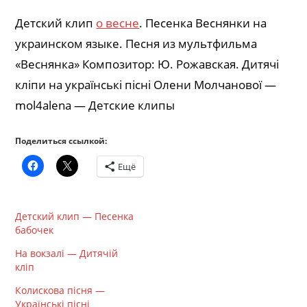
Детский клип
о весне
. Песенка Веснянки на
украинском языке. Песня из мультфильма
«Веснянка» Композитор: Ю. Рожавская. Дитячі
кліпи на українські пісні Олени Молчанової —
mol4alena — Детские клипы
Поделиться ссылкой:
Ещё
Детский клип — Песенка
бабочек
На вокзалі — Дитячій
кліп
Колискова пісня —
Українські пісні