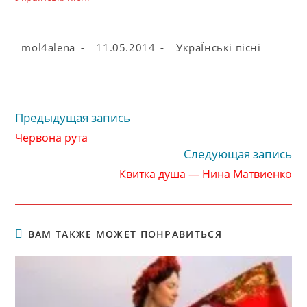
Автор
Запись
Рубрика
mol4alena
11.05.2014
УкраЇнські пісні
записи:
опубликована:
записи:
Предыдущая запись
Читать
далее
Червона рута
статьи
Следующая запись
Квитка душа — Нина Матвиенко
ВАМ ТАКЖЕ МОЖЕТ ПОНРАВИТЬСЯ