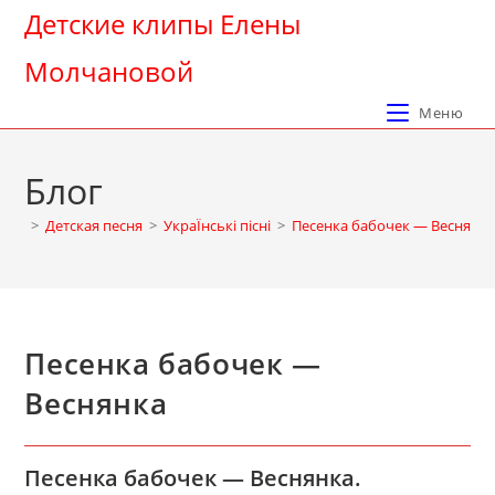
Перейти
Детские клипы Елены
к
Молчановой
содержимому
Меню
Блог
>
Детская песня
>
УкраЇнські пісні
>
Песенка бабочек — Веснянк
Песенка бабочек —
Веснянка
Песенка бабочек — Веснянка.