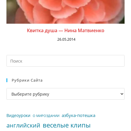
Квитка душа — Нина Матвиенко
26.05.2014
На
кл
Esc
Рубрики Сайта
чт
за
Рубрики
па
сайта
пои
азбука-потешка
Видеоуроки
О МИРОЗДАНИИ
веселые клипы
английский